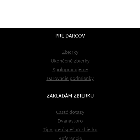
PRE DARCOV
Zbierky
Ukončené zbierky
Spolupracujeme
Darovacie podmienky
ZAKLADÁM ZBIERKU
Časté dotazy
Dvanástoro
Tipy pre úspešnú zbierku
Referencie