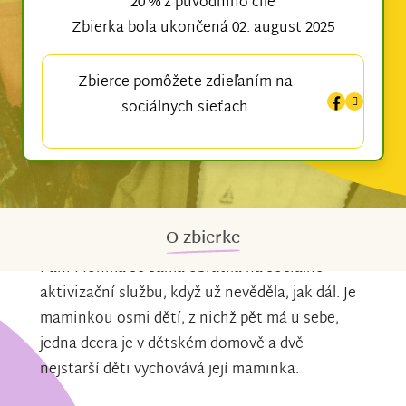
20 % z původního cíle
Zbierka bola ukončená 02. august 2025
Zbierce pomôžete zdieľaním na
sociálnych sieťach
O zbierke
Paní Monika se sama obrátila na sociálně
aktivizační službu, když už nevěděla, jak dál. Je
maminkou osmi dětí, z nichž pět má u sebe,
jedna dcera je v dětském domově a dvě
nejstarší děti vychovává její maminka.