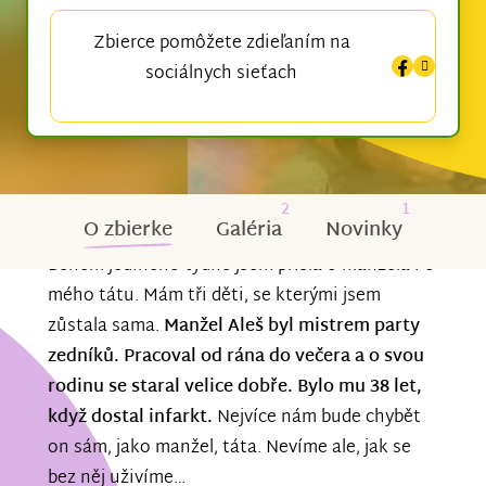
Zbierce pomôžete zdieľaním na
sociálnych sieťach
2
1
O zbierke
Galéria
Novinky
Během jediného týdne jsem přišla o manžela i o
mého tátu. Mám tři děti, se kterými jsem
zůstala sama.
Manžel Aleš byl mistrem party
zedníků. Pracoval od rána do večera a o svou
rodinu se staral velice dobře. Bylo mu 38 let,
když dostal infarkt.
Nejvíce nám bude chybět
on sám, jako manžel, táta. Nevíme ale, jak se
bez něj uživíme…