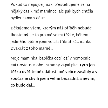
Pokud to nepůjde jinak, přestěhujeme se na
nějaký čas k mé mamince, ale pak bych chtěla
bydlet sama s dětmi.
Děkujeme všem, kterým náš příběh nebude
lhostejný.
Je to pro mě velmi těžké, během
jediného týdne jsem volala třikrát záchranku.
Dvakrát z toho marně…
Moje maminka, babička dětí leží v nemocnici.
Má Covid-19 a oboustranný zápal plic.
Tyto jen
těžko uvěřitelné události mě velice zasáhly a v
současné chvíli jsem velmi bezradná a nevím,
co bude dál…