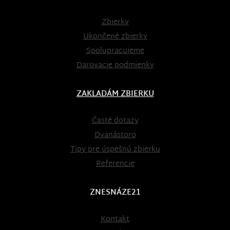
Zbierky
Ukončené zbierky
Spolupracujeme
Darovacie podmienky
ZAKLADÁM ZBIERKU
Časté dotazy
Dvanástoro
Tipy pre úspešnú zbierku
Referencie
ZNESNÁZE21
Kontakt