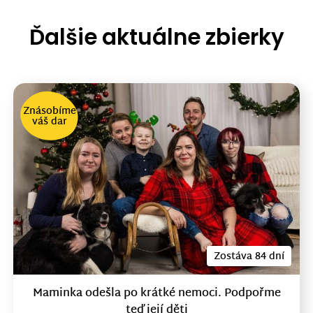
Ďalšie aktuálne zbierky
Znásobíme
váš dar
Zostáva 84 dní
Maminka odešla po krátké nemoci. Podpořme
teď její děti