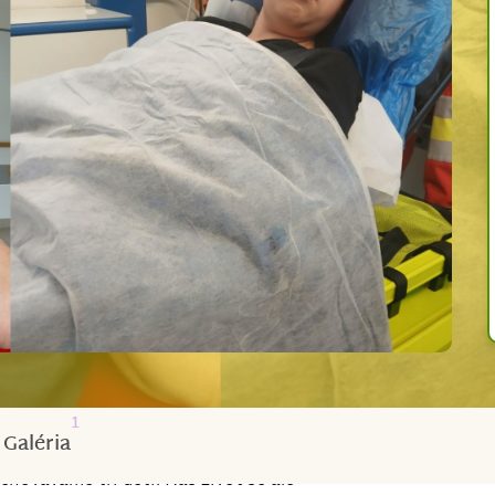
1
Galéria
hováváme tři děti. Náš život se ale