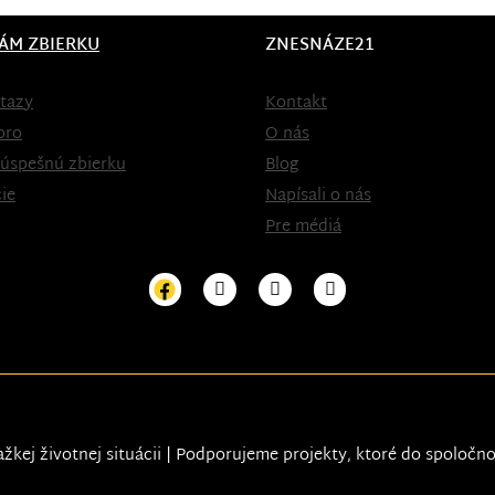
ÁM ZBIERKU
ZNESNÁZE21
tazy
Kontakt
oro
O nás
 úspešnú zbierku
Blog
ie
Napísali o nás
Pre médiá
ažkej životnej situácii | Podporujeme projekty, ktoré do spoločn