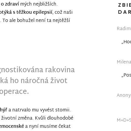
 o zdraví
mých nejbližších.
ZBI
DA
týká s těžkou epilepsií
, což naši
 To ale bohužel není ta nejtěžší
Radim 
„Hod
Milena
nostikována rakovina
„Pos
á ho náročná život
 operace.
Anonym
hýř
a natrvalo mu vyvést stomii.
á životní změna. Kvůli dlouhodobé
M+D+S
nemocenské
a nyní musíme čekat