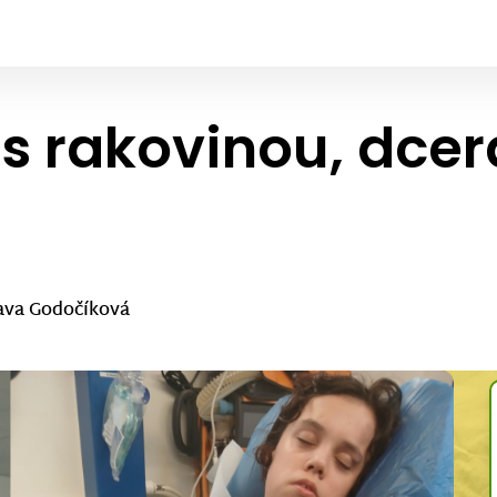
s rakovinou, dcera
ava Godočíková