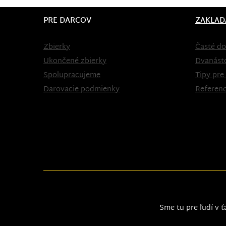
PRE DARCOV
ZAKLAD
Zbierky
Časté do
Ukončené zbierky
Dvanást
Spolupracujeme
Tipy pre
Darovacie podmienky
Referenc
Sme tu pre ľudí v ť