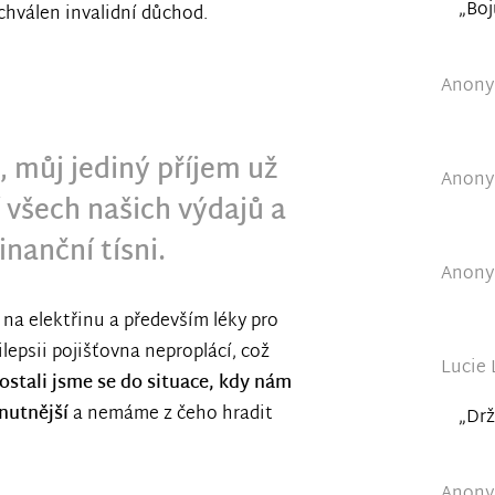
„Boj
chválen invalidní důchod.
Anonym
 můj jediný příjem už
Anonym
 všech našich výdajů a
inanční tísni.
Anonym
na elektřinu a především léky pro
ilepsii pojišťovna neproplácí, což
Lucie 
ostali jsme se do situace, kdy nám
nutnější
a nemáme z čeho hradit
„Drž
Anonym