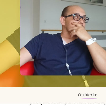
O zbierke
Jmenuji se Mirka a společně s manželem vyc