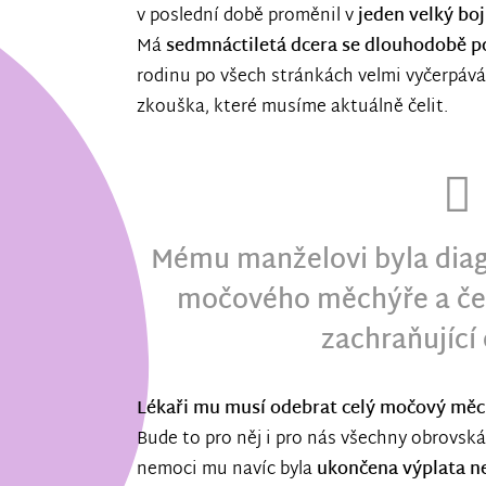
v poslední době proměnil v
jeden velký boj
Má
sedmnáctiletá dcera se dlouhodobě po
rodinu po všech stránkách velmi vyčerpává.
zkouška, které musíme aktuálně čelit.
Mému manželovi byla diag
močového měchýře a ček
zachraňující
Lékaři mu musí odebrat celý močový měc
Bude to pro něj i pro nás všechny obrovsk
nemoci mu navíc byla
ukončena výplata 