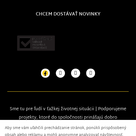
CHCEM DOSTÁVAŤ NOVINKY
Sme tu pre ľudí v ťažkej životnej situácii | Podporujeme
projekty, ktoré do spoločnosti prinášajú dobro
Aby sme vám uľahčili prechádzanie stránok, ponúkli prispôsobený
obsah alebo reklamu a mohli anonymne analyzovať návštevnosť,