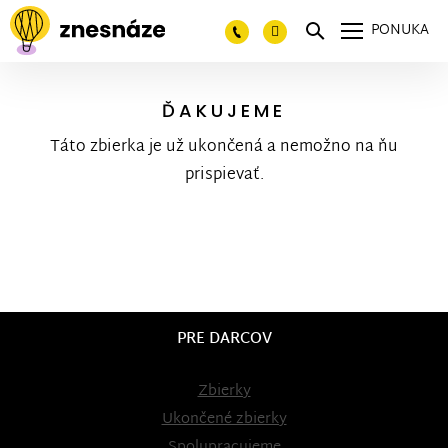
PONUKA
ĎAKUJEME
Táto zbierka je už ukončená a nemožno na ňu
prispievať.
PRE DARCOV
Zbierky
Ukončené zbierky
Spolupracujeme