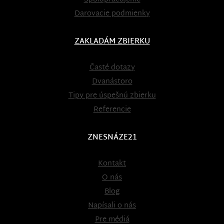
Darovacie podmienky
ZAKLADÁM ZBIERKU
Časté dotazy
Dvanástoro
Tipy pre úspešnú zbierku
Referencie
ZNESNÁZE21
Kontakt
O nás
Blog
Napísali o nás
Pre médiá