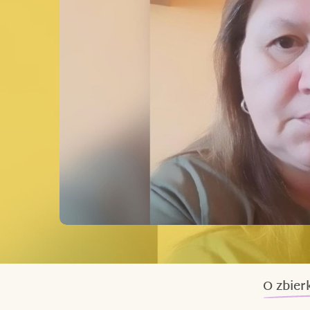
O zbier
Jmenuji se Dagmar je mi 54 let a už 13 let