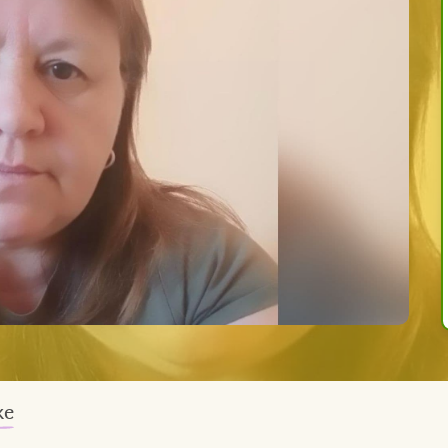
ke
 trpím nesnesitelnými
bolestmi