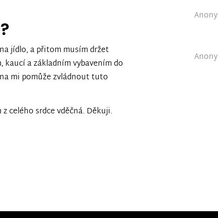
Anonym
e?
a jídlo, a přitom musím držet
Anonym
m, kaucí a základním vybavením do
una mi pomůže zvládnout tuto
z celého srdce vděčná. Děkuji.