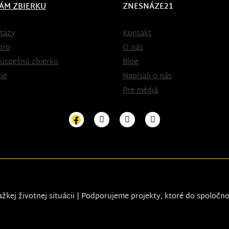
ÁM ZBIERKU
ZNESNÁZE21
tazy
Kontakt
oro
O nás
 úspešnú zbierku
Blog
ie
Napísali o nás
Pre médiá
ažkej životnej situácii | Podporujeme projekty, ktoré do spoločn