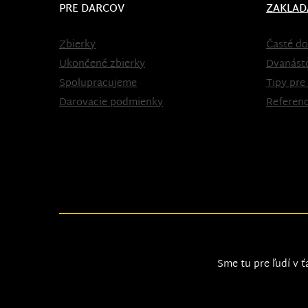
PRE DARCOV
ZAKLAD
Zbierky
Časté do
Ukončené zbierky
Dvanást
Spolupracujeme
Tipy pre
Darovacie podmienky
Referenc
Sme tu pre ľudí v ť