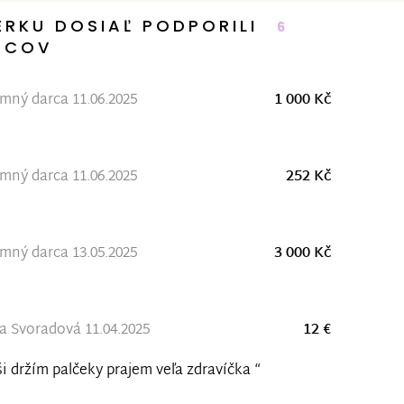
ERKU DOSIAĽ PODPORILI
6
RCOV
ný darca 11.06.2025
1 000 Kč
ný darca 11.06.2025
252 Kč
ný darca 13.05.2025
3 000 Kč
 Svoradová 11.04.2025
12 €
i držím palčeky prajem veľa zdravíčka “