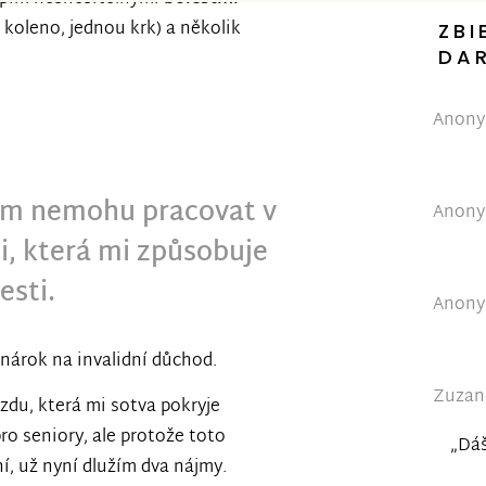
 koleno, jednou krk) a několik
ZBI
DA
Anonym
ím nemohu pracovat v
Anonym
zi, která mi způsobuje
esti.
Anonym
 nárok na invalidní důchod.
Zuzana
zdu, která mi sotva pokryje
ro seniory, ale protože toto
„Dáš
, už nyní dlužím dva nájmy.