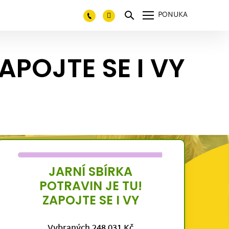
PONUKA
APOJTE SE I VY
JARNÍ SBÍRKA
POTRAVIN JE TU!
ZAPOJTE SE I VY
Vybraných 248 031 Kč