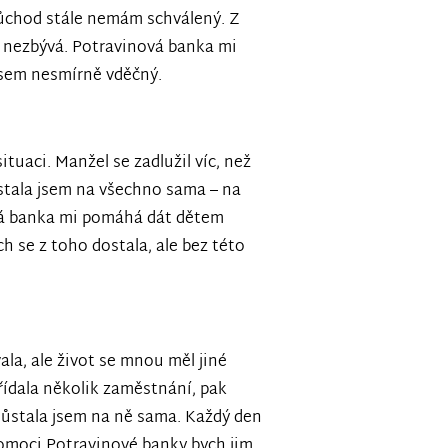
 důchod stále nemám schválený. Z
i nezbývá. Potravinová banka mi
jsem nesmírně vděčný.
ituaci. Manžel se zadlužil víc, než
Zůstala jsem na všechno sama – na
vá banka mi pomáhá dát dětem
ch se z toho dostala, ale bez této
la, ale život se mnou měl jiné
řídala několik zaměstnání, pak
 Zůstala jsem na ně sama. Každý den
pomoci Potravinové banky bych jim