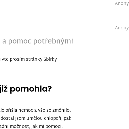
Anonym
Anonym
t a pomoc potřebným!
tivte prosím stránky
Sbírky
již pomohla?
ale přišla nemoc a vše se změnilo.
, dostal jsem umělou chlopeň, pak
lední možnost, jak mi pomoci.