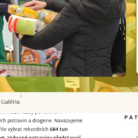
8
Galéria
erém může každý pomoci tím
PA
ch potravin a drogerie. Navazujeme
ilo vybrat rekordních
684 tun