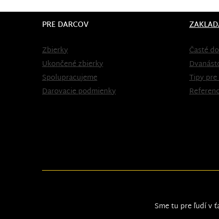
PRE DARCOV
ZAKLAD
Zbierky
Časté do
Ukončené zbierky
Dvanást
Spolupracujeme
Tipy pre
Darovacie podmienky
Referenc
Sme tu pre ľudí v ť