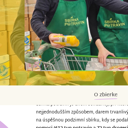
O zbierke
Sbírka potravin je dnem solidarity, při kt
nejjednodušším způsobem, darem trvanlivý
na úspěšnou podzimní sbírku, kdy se podař