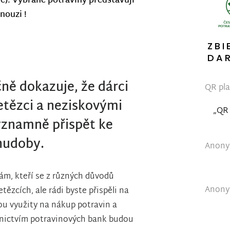
ie). Vybrané potraviny představují
 nouzi !
ZBI
DA
ně dokazuje, že dárci
QR pla
etězci a neziskovými
„QR 
ýznamně přispět ke
hudoby.
Anonym
ám, kteří se z různých důvodů
Anonym
ězcích, ale rádi byste přispěli na
u využity na nákup potravin a
ednictvím potravinových bank budou