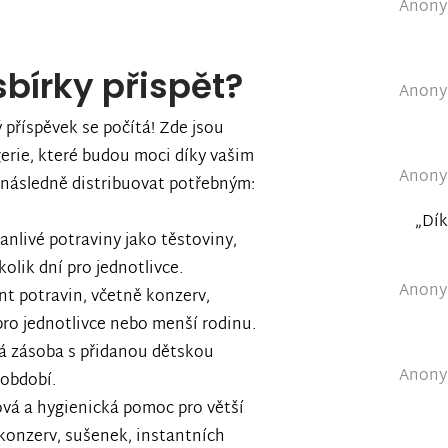
Anonym
bírky přispět?
Anonym
 příspěvek se počítá! Zde jsou
gerie, které budou moci díky vašim
Anonym
následně distribuovat potřebným:
„Dík
vanlivé potraviny jako těstoviny,
kolik dní pro jednotlivce.
Anonym
ent potravin, včetně konzerv,
ro jednotlivce nebo menší rodinu.
vá zásoba s přidanou dětskou
Anonym
 období.
ová a hygienická pomoc pro větší
 konzerv, sušenek, instantních