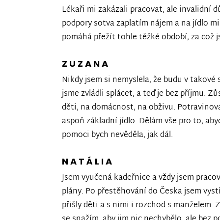
Lékaři mi zakázali pracovat, ale invalidní
podpory sotva zaplatím nájem a na jídlo m
pomáhá přežít tohle těžké období, za což 
ZUZANA
Nikdy jsem si nemyslela, že budu v takové s
jsme zvládli splácet, a teď je bez příjmu. 
děti, na domácnost, na obživu. Potravino
aspoň základní jídlo. Dělám vše pro to, aby
pomoci bych nevěděla, jak dál.
NATÁLIA
Jsem vyučená kadeřnice a vždy jsem pracova
plány. Po přestěhování do Česka jsem vyst
přišly děti a s nimi i rozchod s manželem.
se snažím, aby jim nic nechybělo, ale bez 