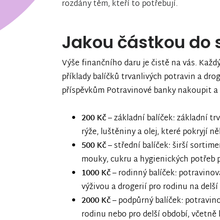
rozdány těm, kteří to potřebují.
Jakou částkou do s
Výše finančního daru je čistě na vás. Každý
příklady balíčků trvanlivých potravin a dro
příspěvkům Potravinové banky nakoupit a 
200 Kč
– základní balíček: základní tr
rýže, luštěniny a olej, které pokryjí ně
500 Kč
– střední balíček: širší sortim
mouky, cukru a hygienických potřeb p
1000 Kč
– rodinný balíček: potravino
výživou a drogerií pro rodinu na delší
2000 Kč
– podpůrný balíček: potravin
rodinu nebo pro delší období, včetně