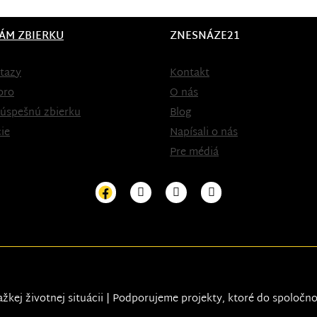
ÁM ZBIERKU
ZNESNÁZE21
tazy
Kontakt
oro
O nás
 úspešnú zbierku
Blog
ie
Napísali o nás
Pre médiá
ažkej životnej situácii | Podporujeme projekty, ktoré do spoločn