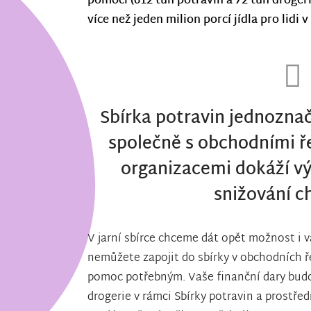
pomoci (612 tun potravin a 72 tun droger
více než jeden milion porcí jídla pro lidi v
Sbírka potravin jednoznač
společně s obchodními ř
organizacemi dokáží v
snižování c
V jarní sbírce chceme dát opět možnost i v
nemůžete zapojit do sbírky v obchodních řet
pomoc potřebným. Vaše finanční dary budo
drogerie v rámci Sbírky potravin a prostř