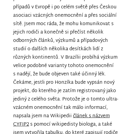
případů v Evropě i po celém světě přes Českou
asociaci vzácných onemocnění a přes sociální
sítě. Jsem moc ráda, že mohu komunikovat s
jejich rodiči a konečně si přečíst několik
odborných článků, výzkumů a případových
studií o dalších několika desítkách lidí z
různých kontinentů. V Brazílii probíhá výzkum
velice podobné varianty tohoto onemocnění
s nadějí, že bude objeven také účinný lék.
Čekáme, jestli pro Honzíka bude vypsán nový
projekt, do kterého je zatím registrovaný jako
jediný z celého světa. Protože je o tomto ultra-
vzácném onemocnění tak málo informací,
napsala jsem na Wikipedii
článek s názvem
CYFIP2
s pomocí wikipedisty biologa, a také
jsem vytvořila tabulku, do které zapisují rodiče