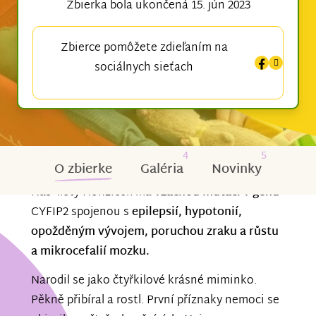
Zbierka bola ukončená 15. jún 2023
Zbierce pomôžete zdieľaním na
sociálnych sieťach
4
5
O zbierke
Galéria
Novinky
Náš 4letý Honzíček má
vzácnou mutaci v genu
CYFIP2 spojenou s
epilepsií, hypotonií,
opožděným vývojem, poruchou zraku a růstu
a mikrocefalií mozku.
Narodil se jako čtyřkilové krásné miminko.
Pěkně přibíral a rostl. První příznaky nemoci se