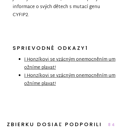
informace o svých dětech s mutací genu
CYFIP2.
SPRIEVODNÉ ODKAZY1
I Honzíkovi se vzácným onemocněním um
ožníme plavat!
I Honzíkovi se vzácným onemocněním um
ožníme plavat!
ZBIERKU DOSIAĽ PODPORILI
84