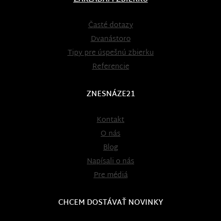
Časté dotazy
Dvanástoro
Tipy pre úspešnú zbierku
Referencie
ZNESNÁZE21
Kontakt
O nás
Blog
Napísali o nás
Pre médiá
CHCEM DOSTÁVAŤ NOVINKY