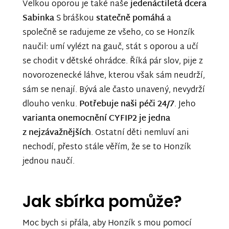
Velkou oporou je také naše
jedenáctiletá dcera
Sabinka
S bráškou
statečně pomáhá
a
společně se radujeme ze všeho, co se Honzík
naučil: umí vylézt na gauč, stát s oporou a učí
se chodit v dětské ohrádce. Říká pár slov, pije z
novorozenecké láhve, kterou však sám neudrží,
sám se nenají. Bývá ale často unavený, nevydrží
dlouho venku.
Potřebuje naši péči 24/7
. Jeho
varianta onemocnění CYFIP2 je jedna
z nejzávažnějších
. Ostatní děti nemluví ani
nechodí, přesto stále věřím, že se to Honzík
jednou naučí.
Jak sbírka pomůže?
Moc bych si přála, aby Honzík s mou pomocí