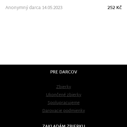
Anonymný darca 14.05.2023
252 Kč
PRE DARCOV
Zbierky
Ukončené zbierky
Spolupracujeme
Darovacie podmienky
ZAKLADÁM ZBIERKU