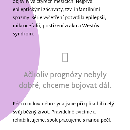
objevily ve čtyřech měsících. Nejprve
epileptickými záchvaty, tzv. infantilními
spazmy. Série vyšetření potvrdila
epilepsii,
mikrocefalii, postižení zraku a Westův
syndrom.
Ačkoliv prognózy nebyly
dobré, chceme bojovat dál.
Péči o milovaného syna jsme
přizpůsobili celý
svůj běžný život
. Pravidelně cvičíme a
rehabilitujeme, spolupracujeme
s ranou péčí
.