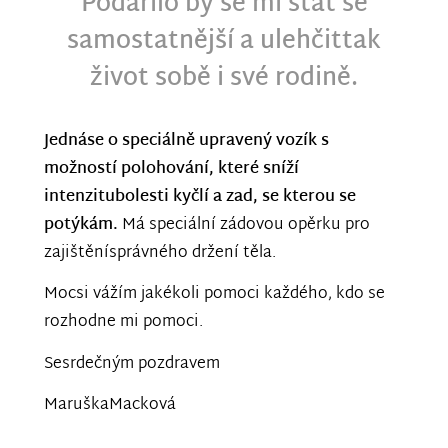
Podařilo by se mi stát se
samostatnější a ulehčittak
život sobě i své rodině.
Jednáse o speciálně upravený vozík s
možností polohování, které sníží
intenzitubolesti kyčlí a zad, se kterou se
potýkám.
Má speciální zádovou opěrku pro
zajištěnísprávného držení těla.
Mocsi vážím jakékoli pomoci každého, kdo se
rozhodne mi pomoci.
Sesrdečným pozdravem
MaruškaMacková