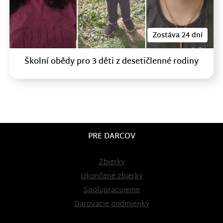
Zostáva 24 dní
Školní obědy pro 3 děti z desetičlenné rodiny
PRE DARCOV
Zbierky
Ukončené zbierky
Spolupracujeme
Darovacie podmienky