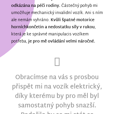
odkázána na péči rodiny.
Částečný pohyb mi
umožňuje mechanický invalidní vozík. Ani s ním
ale nemám vyhráno.
Kvůli špatné motorice
horníchkončetin a nedostatku síly v rukou
,
která je ke správné manipulacis vozíkem
potřeba,
je pro mě ovládání velmi náročné.
Obracímse na vás s prosbou
přispět mi na vozík elektrický,
díky kterému by pro měl byl
samostatný pohyb snazší.