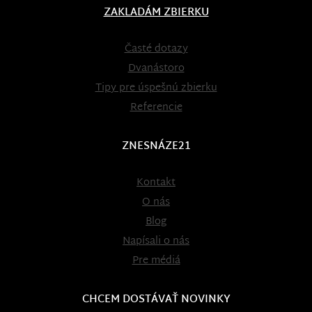
ZAKLADÁM ZBIERKU
Časté dotazy
Dvanástoro
Tipy pre úspešnú zbierku
Referencie
ZNESNÁZE21
Kontakt
O nás
Blog
Napísali o nás
Pre médiá
CHCEM DOSTÁVAŤ NOVINKY