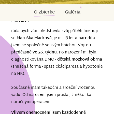
6
O zbierke
Galéria
Milídárci,
ráda bych vám představila svůj příběh.Jmenuji
se
Maruška Macková
, je mi 19 let a
narodila
jsem
se společně se svým bráchou Vojtou
předčasně ve 26. týdnu
. Po narození mi byla
diagnostikována DMO -
dětská mozková obrna
(smíšená forma - spastickádiparesa a hypotonie
na HK).
Současně mám takéoční a srdeční vrozenou
vadu. Od narození jsem prošla již několika
náročnýmioperacemi.
Vlivem onemocnění jsem každodenně