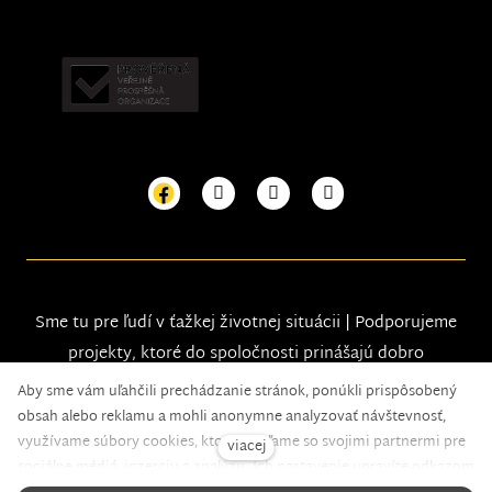
Sme tu pre ľudí v ťažkej životnej situácii | Podporujeme
projekty, ktoré do spoločnosti prinášajú dobro
Aby sme vám uľahčili prechádzanie stránok, ponúkli prispôsobený
obsah alebo reklamu a mohli anonymne analyzovať návštevnosť,
využívame súbory cookies, ktoré zdieľame so svojimi partnermi pre
viacej
sociálne médiá, inzerciu a analýzu. Ich nastavenie upravíte odkazom