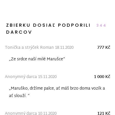
ZBIERKU DOSIAĽ PODPORILI
344
DARCOV
Tonička a strýček Roman 18.11.2020
777 Kč
„Ze srdce naší milé Marušce“
Anonymný darca 15.11.2020
1 000 Kč
„Maruško, držíme palce, ať máš brzo doma vozík a
ať slouží. “
Anonymný darca 10.11.2020
121 Kč