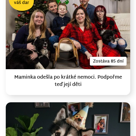
váš dar
Zostáva 85 dní
Maminka odešla po krátké nemoci. Podpořme
teď její děti