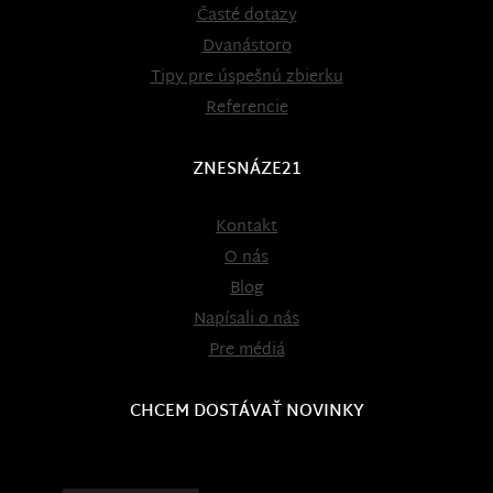
Časté dotazy
Dvanástoro
Tipy pre úspešnú zbierku
Referencie
ZNESNÁZE21
Kontakt
O nás
Blog
Napísali o nás
Pre médiá
CHCEM DOSTÁVAŤ NOVINKY