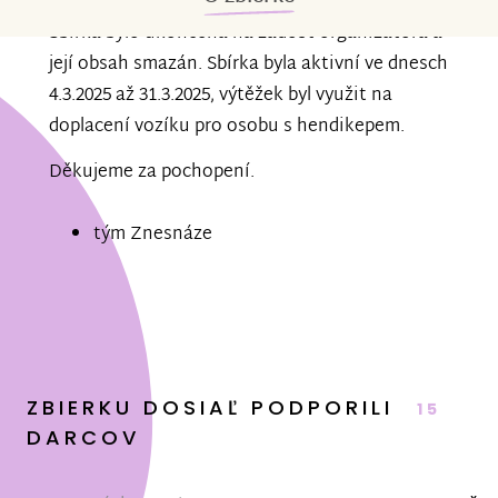
Sbírka bylo ukončena na žádost organizátora a
její obsah smazán. Sbírka byla aktivní ve dnesch
4.3.2025 až 31.3.2025, výtěžek byl využit na
doplacení vozíku pro osobu s hendikepem.
Děkujeme za pochopení.
tým Znesnáze
ZBIERKU DOSIAĽ PODPORILI
15
DARCOV