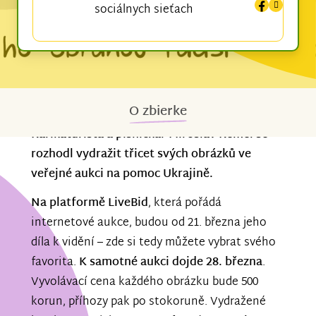
sociálnych sieťach
O zbierke
Karikaturista a písničkář Miroslav Kemel se
rozhodl vydražit třicet svých obrázků ve
veřejné aukci na pomoc Ukrajině.
Na platformě LiveBid
, která pořádá
internetové aukce, budou od 21. března jeho
díla k vidění – zde si
tedy můžete vybrat svého
favorita
.
K samotné aukci dojde 28. března
.
Vyvolávací cena každého obrázku bude 500
korun, příhozy pak po stokoruně. Vydražené