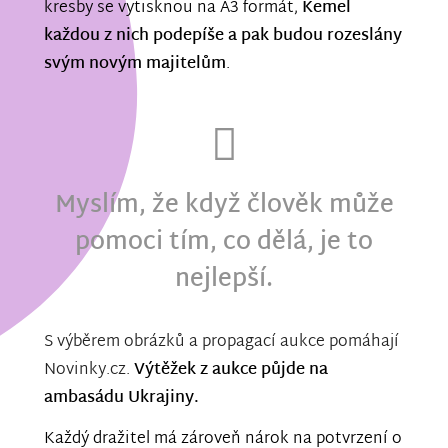
kresby se vytisknou na A3 formát,
Kemel
každou z nich podepíše a pak budou rozeslány
svým novým majitelům
.
Myslím, že když člověk může
pomoci tím, co dělá, je to
nejlepší.
S výběrem obrázků a propagací aukce pomáhají
Novinky.cz.
Výtěžek z aukce půjde na
ambasádu Ukrajiny.
Každý dražitel má zároveň nárok na potvrzení o