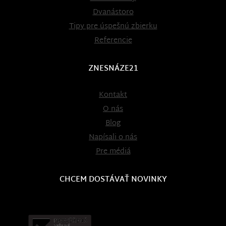
Dvanástoro
Tipy pre úspešnú zbierku
Referencie
ZNESNÁZE21
Kontakt
O nás
Blog
Napísali o nás
Pre médiá
CHCEM DOSTÁVAŤ NOVINKY