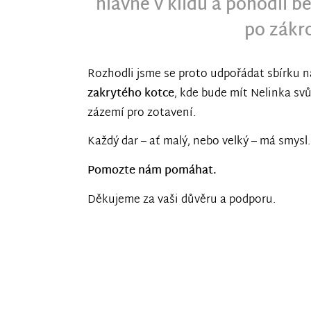
hlavně v klidu a pohodlí 
po zákr
Rozhodli jsme se proto udpořádat sbírku 
zakrytého kotce
, kde bude mít Nelinka svů
zázemí pro zotavení.
Každý dar – ať malý, nebo velký – má smysl.
Pomozte nám pomáhat.
Děkujeme za vaši důvěru a podporu.