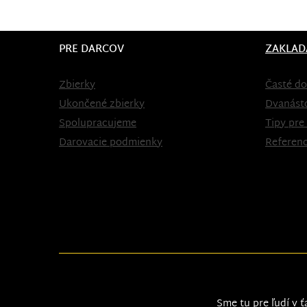
PRE DARCOV
ZAKLAD
Zbierky
Časté do
Ukončené zbierky
Dvanást
Spolupracujeme
Tipy pre
Darovacie podmienky
Referenc
Sme tu pre ľudí v ť