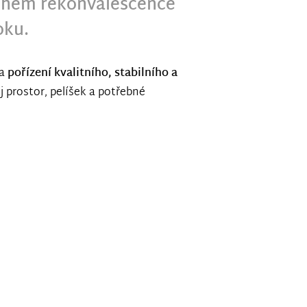
během rekonvalescence
oku.
na
pořízení kvalitního, stabilního a
j prostor, pelíšek a potřebné