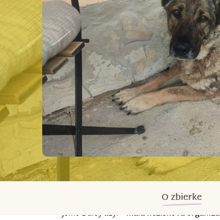
O zbierke
Jsme Daisy azyl –
malá nezisková organiza