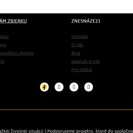
ÁM ZBIERKU
ZNESNÁZE21
tazy
Kontakt
oro
O nás
 úspešnú zbierku
Blog
ie
Napísali o nás
Pre médiá
ažkej životnej situácii | Podporujeme projekty, ktoré do spoločn