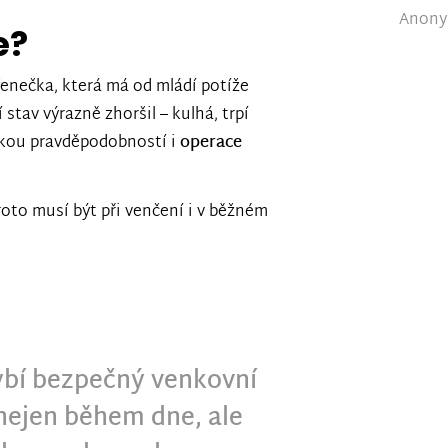
Anonym
e?
fenečka, která má od mládí potíže
 stav výrazně zhoršil – kulhá, trpí
elkou pravděpodobností i
operace
roto musí být při venčení i v běžném
bí bezpečný venkovní
nejen během dne, ale