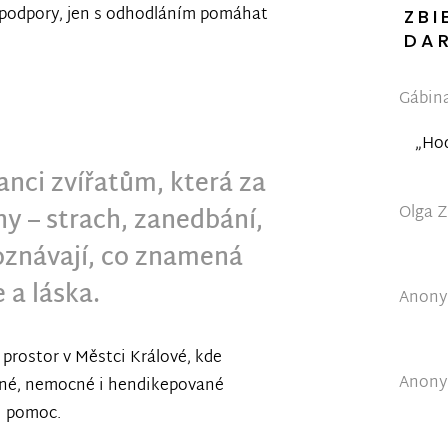
í podpory, jen s odhodláním pomáhat
ZBI
DA
Gábina
„Hod
anci
zvířatům, která za
Olga Z
hy – strach, zanedbání,
oznávají, co znamená
 a láska.
Anonym
prostor v Městci Králové, kde
Anonym
ané, nemocné i hendikepované
i pomoc.