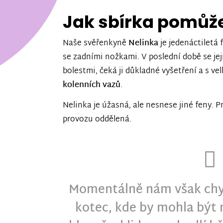
Jak sbírka pomůž
Naše svěřenkyně
Nelinka
je jedenáctiletá 
se zadními nožkami. V poslední době se její
bolestmi, čeká ji důkladné vyšetření a s v
kolenních vazů
.
Nelinka je úžasná, ale nesnese jiné feny. P
provozu oddělená.
Momentálně nám však chy
kotec, kde by mohla být 