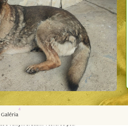
4
Galéria
ce s velkým srdcem
. Veškerou péči