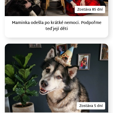
Zostáva 85 dní
Maminka odešla po krátké nemoci. Podpořme
teď její děti
Zostáva 5 dní