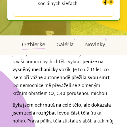
sociálnych sieťach
7
6
O zbierke
Galéria
Novinky
Jmenuji se
Veronika
Kabotová, je mi 33 let a
s vaší pomocí bych chtěla vybrat
peníze na
vysněný mechanický vozík
. Je to už 11 let, co
jsem při vážné autonehodě
přežila svou smrt
.
Do nemocnice mě převáželi se zlomeným
krčním obratlem C2, C3 a porušenou míchou.
Byla jsem ochrnutá na celé tělo, ale dokázala
jsem zcela rozhýbat levou část těla
(ruka,
noha). Pravá půlka těla zůstala slabší, a tak můj