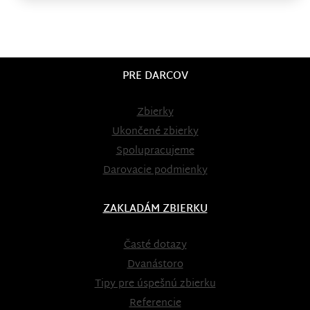
PRE DARCOV
Zbierky
Ukončené zbierky
Spolupracujeme
Darovacie podmienky
ZAKLADÁM ZBIERKU
Časté dotazy
Dvanástoro
Tipy pre úspešnú zbierku
Referencie