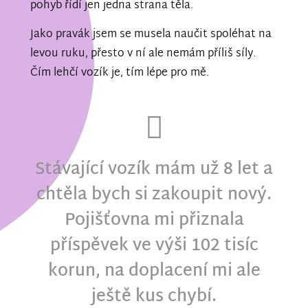
pohyb řídí jen jedna strana těla.
Jako pravák jsem se musela naučit spoléhat na
levou ruku, přesto v ní ale nemám příliš síly.
Čím lehčí vozík je, tím lépe pro mě.
Stávající vozík mám už 8 let a
chtěla bych si zakoupit nový.
Pojišťovna mi přiznala
příspěvek ve výši 102 tisíc
korun, na doplacení mi ale
ještě kus chybí.