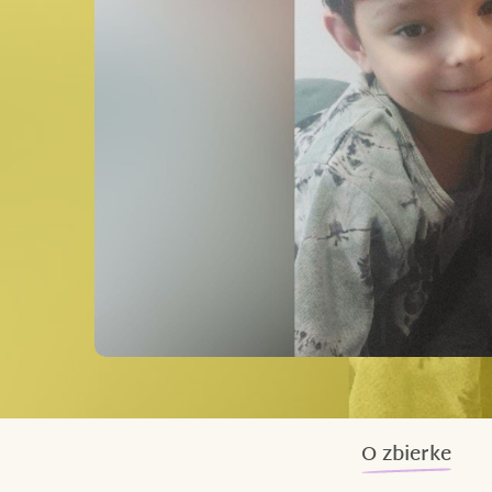
O zbierke
Jmenuji se Petra, je mi 40 let a žiju v Čes