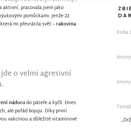
 aktivní, pracovala jsem jako
ZBI
DA
 výukovými pomůckami. Jenže 22.
která mi převrátila svět –
rakovina
Kuba 1
Anonym
 jde o velmi agresivní
Anonym
.
íření nádoru
do páteře a kyčlí. Dnes
Tomáš 
ech, ale pořád bojuju. Díky první
ovou vakcínou a důležité vitamínové
„Drž