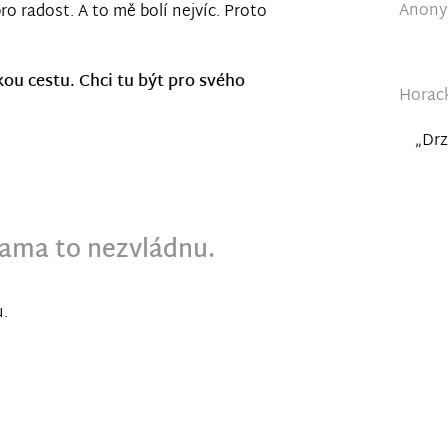
Anonym
o radost. A to mě bolí nejvíc. Proto
ou cestu. Chci tu být pro svého
Horack
„Drz
 sama to nezvládnu.
u.