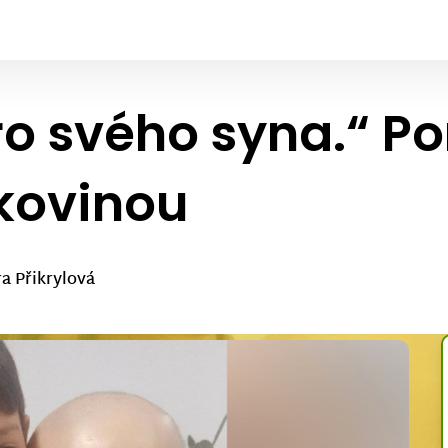
pro svého syna.“ 
kovinou
ra Přikrylová