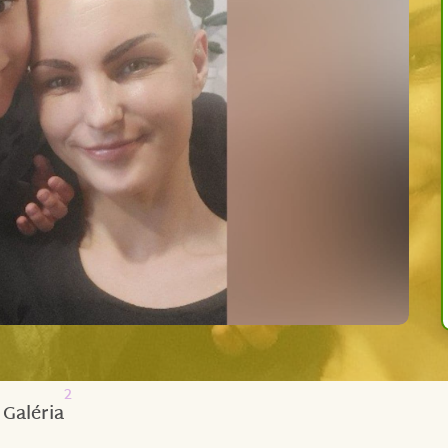
2
Galéria
kých Budějovicích se svým sedmiletým