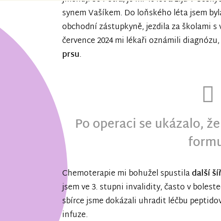
synem Vašíkem. Do loňského léta jsem byla
obchodní zástupkyně, jezdila za školami s
července 2024 mi lékaři oznámili diagnózu, 
prsu
.
Po operaci se ukázalo, že
formu
Chemoterapie mi bohužel spustila
další š
jsem ve 3. stupni invalidity, často v bolest
sbírce jsme dokázali uhradit léčbu peptid
infuze.