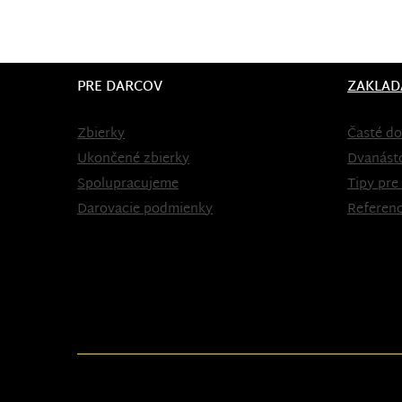
PRE DARCOV
ZAKLAD
Zbierky
Časté do
Ukončené zbierky
Dvanást
Spolupracujeme
Tipy pre
Darovacie podmienky
Referenc