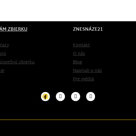
ÁM ZBIERKU
ZNESNÁZE21
tazy
Kontakt
oro
O nás
 úspešnú zbierku
Blog
ie
Napísali o nás
Pre médiá