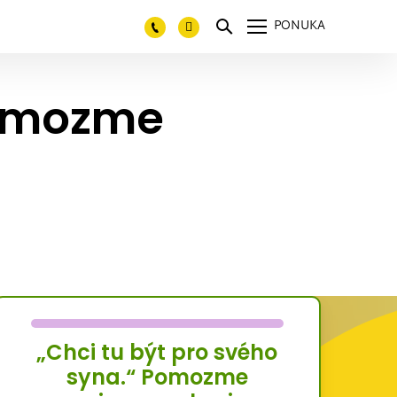
PONUKA
Pomozme
„Chci tu být pro svého
syna.“ Pomozme