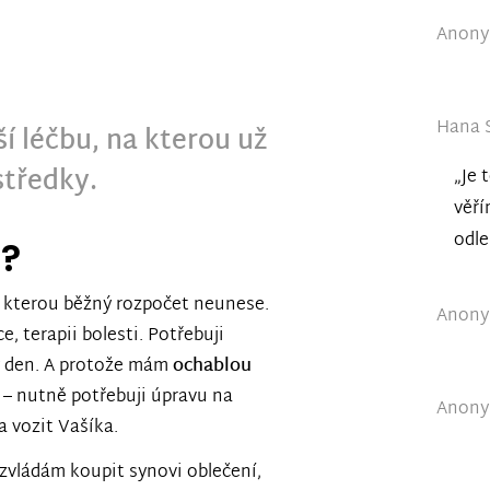
Anonym
Hana S
ší léčbu, na kterou už
tředky.
„Je 
věří
odle
e?
, kterou běžný rozpočet neunese.
Anonym
e, terapii bolesti. Potřebuji
ný den. A protože mám
ochablou
o – nutně potřebuji úpravu na
Anonym
 vozit Vašíka.
zvládám koupit synovi oblečení,