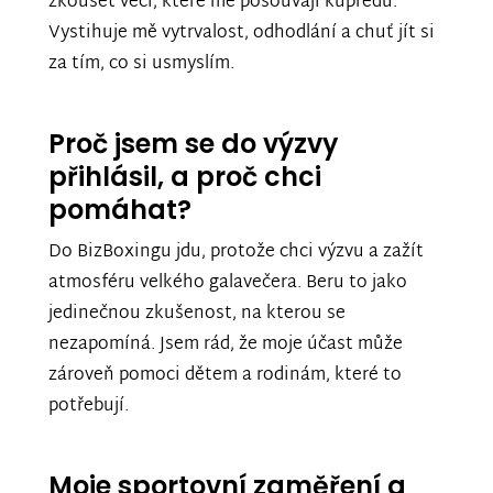
zkoušet věci, které mě posouvají kupředu.
Vystihuje mě vytrvalost, odhodlání a chuť jít si
za tím, co si usmyslím.
Proč jsem se do výzvy
přihlásil, a proč chci
pomáhat?
Do BizBoxingu jdu, protože chci výzvu a zažít
atmosféru velkého galavečera. Beru to jako
jedinečnou zkušenost, na kterou se
nezapomíná. Jsem rád, že moje účast může
zároveň pomoci dětem a rodinám, které to
potřebují.
Moje sportovní zaměření a