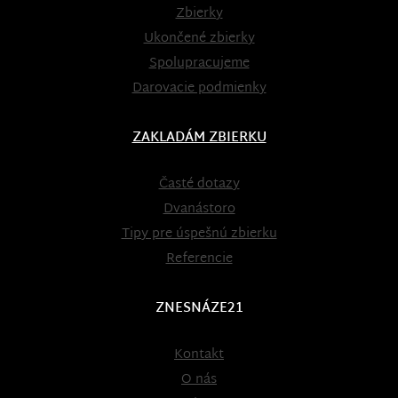
Zbierky
Ukončené zbierky
Spolupracujeme
Darovacie podmienky
ZAKLADÁM ZBIERKU
Časté dotazy
Dvanástoro
Tipy pre úspešnú zbierku
Referencie
ZNESNÁZE21
Kontakt
O nás