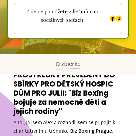
Zbierce pomôžete zdieľaním na
sociálnych sieťach
O zbierke
PROSTŘEDKY PŘEVEDENY DO
SBÍRKY PRO DĚTSKÝ HOSPIC
DŮM PRO JULII: "Biz Boxing
bojuje za nemocné děti a
jejich rodiny"
Ahoj, já jsem Alex a rozhodl jsem se připojit k
charitativnímu tréninku
Biz Boxing Prague
.