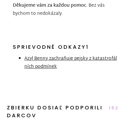
Děkujeme vám za každou pomoc
. Bez vás
bychom to nedokázaly.
SPRIEVODNÉ ODKAZY1
Azyl Benny zachraňuje pejsky z katastrofál
ních podmínek
ZBIERKU DOSIAĽ PODPORILI
162
DARCOV