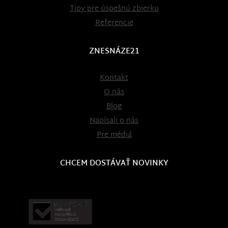
Tipy pre úspešnú zbierku
Referencie
ZNESNÁZE21
Kontakt
O nás
Blog
Napísali o nás
Pre médiá
CHCEM DOSTÁVAŤ NOVINKY