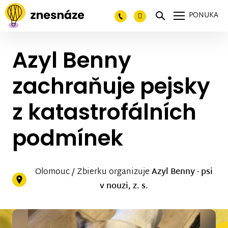
PONUKA
Azyl Benny
zachraňuje pejsky
z katastrofálních
podmínek
Olomouc / Zbierku organizuje
Azyl Benny - psi
v nouzi, z. s.