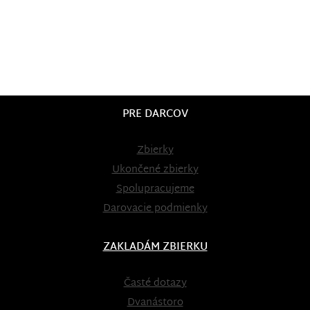
PRE DARCOV
Zbierky
Ukončené zbierky
Spolupracujeme
Darovacie podmienky
ZAKLADÁM ZBIERKU
Časté dotazy
Dvanástoro