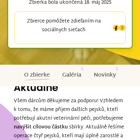
Zbierka bola ukončená 18. máj 2025
Zbierce pomôžete zdieľaním na
sociálnych sieťach
5
2
O zbierke
Galéria
Novinky
Aktuálně
Všem dárcům děkujeme za podporu! Vzhledem
k tomu, že máme příjem dalších pejsků, kteří
potřebují akutní veterinární péči, potřebujeme
navýšit cílovou částku
sbírky. Aktuálně řešíme
operace čtyř pejsků, kteří mají úplně zarostlé a