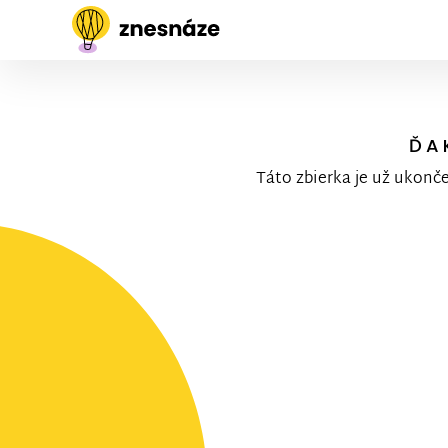
ĎA
Táto zbierka je už ukonč