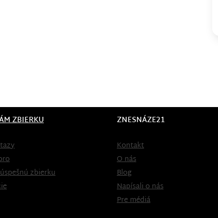
ÁM ZBIERKU
ZNESNÁZE21
tazy
Kontakt
oro
O nás
 úspešnú zbierku
Blog
ie
Napísali o nás
Pre médiá