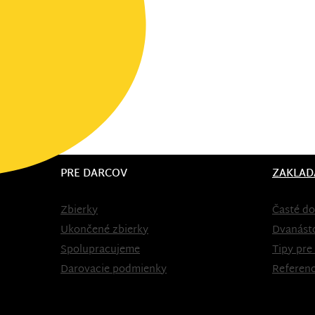
PRE DARCOV
ZAKLAD
Zbierky
Časté do
Ukončené zbierky
Dvanást
Spolupracujeme
Tipy pre
Darovacie podmienky
Referenc