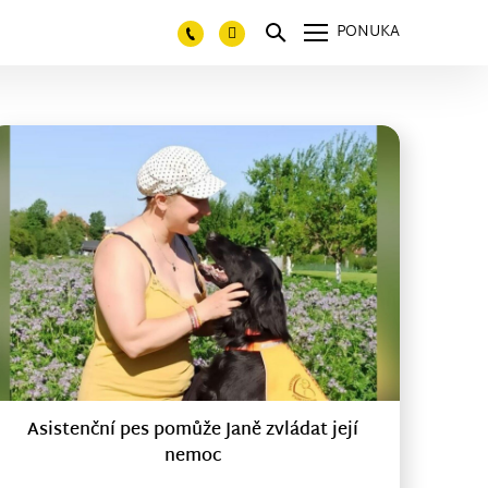
PONUKA
Asistenční pes pomůže Janě zvládat její
nemoc