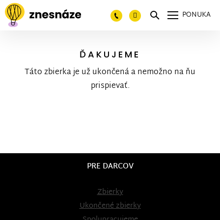
PONUKA
ĎAKUJEME
Táto zbierka je už ukončená a nemožno na ňu
prispievať.
PRE DARCOV
Zbierky
Ukončené zbierky
Spolupracujeme