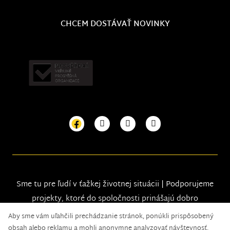
CHCEM DOSTÁVAŤ NOVINKY
Sme tu pre ľudí v ťažkej životnej situácii | Podporujeme
projekty, ktoré do spoločnosti prinášajú dobro
Aby sme vám uľahčili prechádzanie stránok, ponúkli prispôsobený
obsah alebo reklamu a mohli anonymne analyzovať návštevnosť,