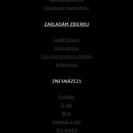
Darovacie podmienky
ZAKLADÁM ZBIERKU
Časté dotazy
Dvanástoro
Tipy pre úspešnú zbierku
Referencie
ZNESNÁZE21
Kontakt
O nás
Blog
Napísali o nás
Pre médiá