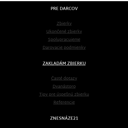
PRE DARCOV
Zbierky
Ukončené zbierky
Spolupracujeme
Darovacie podmienky
ZAKLADÁM ZBIERKU
Časté dotazy
Dvanástoro
Tipy pre úspešnú zbierku
Referencie
ZNESNÁZE21