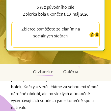
5 % z původního cíle
Zbierka bola ukončená 10. máj 2026
Zbierce pomôžete zdieľaním na
sociálnych sieťach
1
O zbierke
Galéria
Jmenuji se Vláďa a jsem
tátou dvou úžasných
holek
, Kačky a Verči. Máme za sebou extrémně
náročné období, ale po vleklých a finančně
vyčerpávajících soudech jsme konečně spolu
natrvalo.