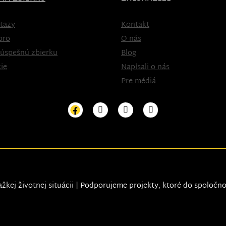
tazy
Kontakt
oro
O nás
 úspešnú zbierku
Blog
ie
Napísali o nás
Pre médiá
ažkej životnej situácii | Podporujeme projekty, ktoré do spoločn