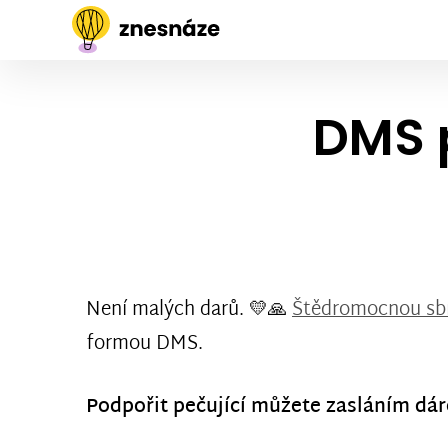
DMS 
Není malých darů. 💛🙏
Štědromocnou sb
formou DMS.
Podpořit pečující můžete zasláním dár