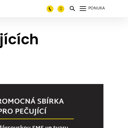
PONUKA
ících