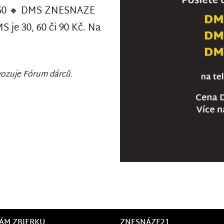
60 🔸 DMS ZNESNAZE
S je 30, 60 či 90 Kč. Na
ozuje Fórum dárců.
ÁM ZBIERKU
ZNESNÁZE21