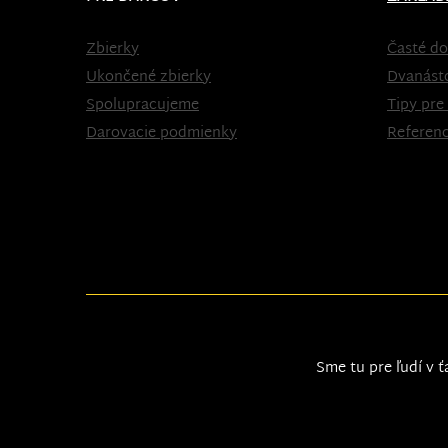
Zbierky
Časté do
Ukončené zbierky
Dvanást
Spolupracujeme
Tipy pre
Darovacie podmienky
Referenc
Sme tu pre ľudí v ť