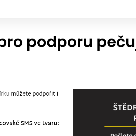
pro podporu pečuj
írku
můžete podpořit i
covské SMS ve tvaru: