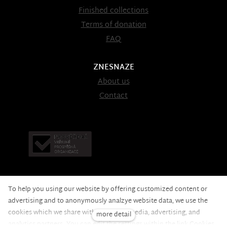
Finished collections
Terms of donation
FAQ
ZNESNAZE
About us
Contact
To help you using our website by offering customized content or
advertising and to anonymously analzye website data, we use the
cookies which we share with our social media, advertising, and
more detail
Nadační fond pomoci
© 2020 — the web is running on
analytics partners. You can edit the settings within the link Cookies