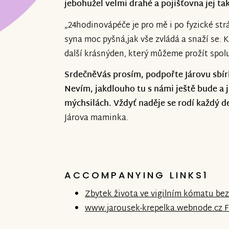
jebohužel velmi drahé a pojišťovna jej t
„24hodinovápéče je pro mě i po fyzické str
syna moc pyšná,jak vše zvládá a snaží se. 
další krásnýden, který můžeme prožít spol
SrdečněVás prosím, podpořte Járovu sbírk
Nevím, jakdlouho tu s námi ještě bude a já
mýchsilách. Vždyť naděje se rodí každý d
Járova maminka.
ACCOMPANYING LINKS1
Zbytek života ve vigilním kómatu bez
www.jarousek-krepelka.webnode.cz FB