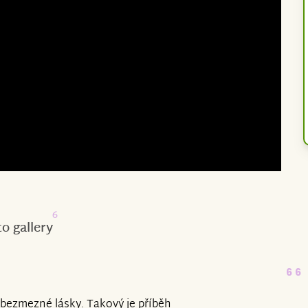
6
o gallery
66
a bezmezné lásky. Takový je příběh