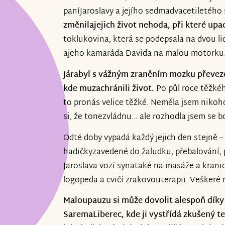
paníJaroslavy a jejího sedmadvacetiletého 
změnilajejich život nehoda, při které upa
toklukovina, která se podepsala na dvou lid
ajeho kamaráda Davida na malou motorku.
Járabyl s vážným zraněním mozku převez
kde muzachránili život.
Po půl roce těžkéh
to pronás velice těžké. Neměla jsem nikoh
si, že tonezvládnu… ale rozhodla jsem se 
Odté doby vypadá každý jejich den stejně –
hadičkyzavedené do žaludku, přebalování,
Jaroslava vozí synataké na masáže a kranio
logopeda a cvičí zrakovouterapii. Veškeré 
Maloupauzu si může dovolit alespoň díky m
SaremaLiberec, kde ji vystřídá zkušený te