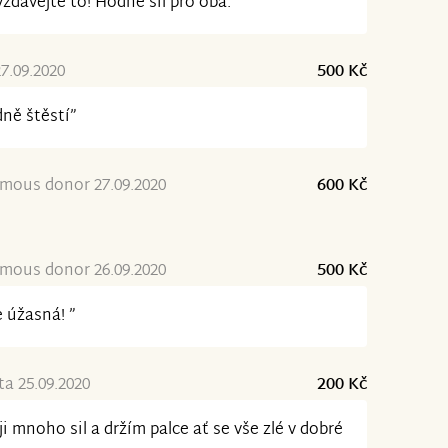
zdávejte to! Hodně sil pro oba.”
27.09.2020
500 Kč
ně štěstí”
mous donor 27.09.2020
600 Kč
mous donor 26.09.2020
500 Kč
e úžasná! ”
a 25.09.2020
200 Kč
ji mnoho sil a držím palce ať se vše zlé v dobré