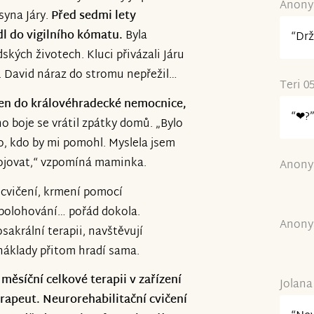
Anony
syna Járy.
Před sedmi lety
dl do vigilního kómatu.
Byla
“Drž
ských životech. Kluci přivázali Járu
 David náraz do stromu nepřežil…
Teri 0
en do královéhradecké nemocnice,
“❤?
o boje se vrátil zpátky domů. „Bylo
o, kdo by mi pomohl. Myslela jsem
bojovat,“ vzpomíná maminka.
Anony
 cvičení, krmení pomocí
 polohování… pořád dokola.
Anony
sakrální terapii, navštěvují
náklady přitom hradí sama.
ěsíční celkové terapii v zařízení
Jolana
rapeut. Neurorehabilitační cvičení