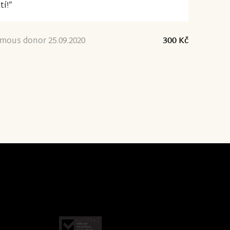
tí!”
mous donor 25.09.2020
300 Kč