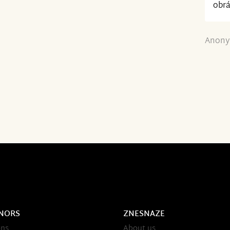
obrá
Anony
NORS
ZNESNAZE
ons
About us