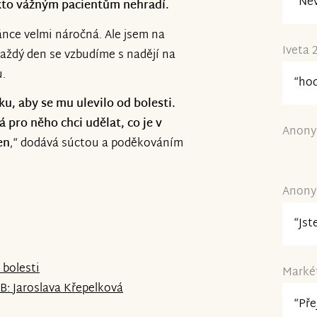
“Nev
akto vážným pacientům nehradí.
ánce velmi náročná. Ale jsem na
Iveta 
Každý den se vzbudíme s nadějí na
u.
“hod
u, aby se mu ulevilo od bolesti.
 pro něho chci udělat, co je v
Anony
en
,“ dodává súctou a poděkováním
Anony
“Jst
 bolesti
Markét
: Jaroslava Křepelková
“Pře