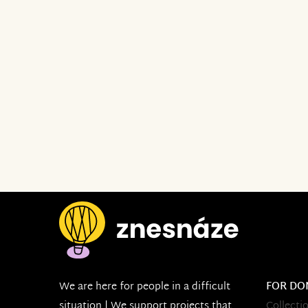
We are here for people in a difficult
FOR DO
situation | We support projects that
Collecti