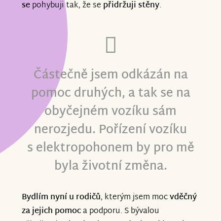
se
pohybuji tak, že se
přidržuji stěny
.
Částečně jsem odkázán na
pomoc druhých, a tak se na
obyčejném vozíku sám
nerozjedu. Pořízení vozíku
s elektropohonem by pro mě
byla životní změna.
Bydlím nyní u rodičů
, kterým jsem moc
vděčný
za jejich pomoc
a podporu. S bývalou