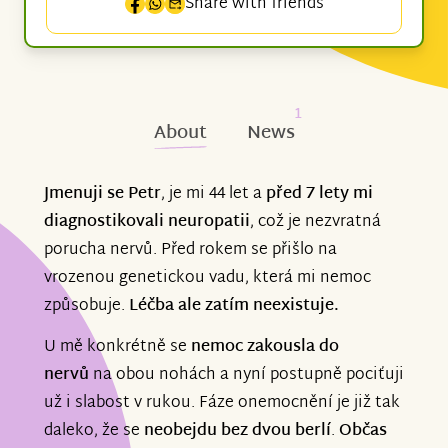
Share with friends
1
About
News
Jmenuji se Petr
, je mi 44 let a
před 7 lety mi
diagnostikovali neuropatii
, což je nezvratná
porucha nervů. Před rokem se přišlo na
vrozenou genetickou vadu, která mi nemoc
způsobuje.
Léčba ale zatím neexistuje.
U mě konkrétně se
nemoc zakousla do
nervů
na obou nohách a nyní postupně pociťuji
už i slabost v rukou. Fáze onemocnění je již tak
daleko, že se
neobejdu bez dvou berlí
.
Občas