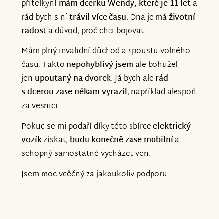
přítelkyní
mám dcerku Wendy, které je 11 let
a
rád bych s ní
trávil více času
. Ona je má
životní
radost
a důvod, proč chci bojovat.
Mám plný invalidní důchod a spoustu volného
času. Takto
nepohyblivý jsem
ale bohužel
jen
upoutaný na dvorek
. Já bych ale
rád
s dcerou zase někam vyrazil
, například alespoň
za vesnici.
Pokud se mi podaří díky této sbírce
elektrický
vozík
získat,
budu konečně zase mobilní
a
schopný samostatně vycházet ven.
Jsem moc vděčný za jakoukoliv podporu.