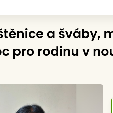
těnice a šváby, m
c pro rodinu v no