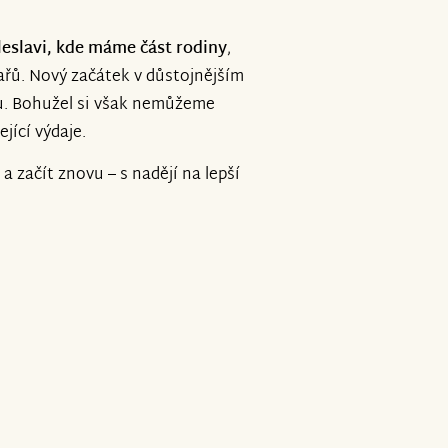
leslavi, kde máme část rodiny
,
ařů. Nový začátek v důstojnějším
vu. Bohužel si však nemůžeme
ející výdaje.
 začít znovu – s nadějí na lepší