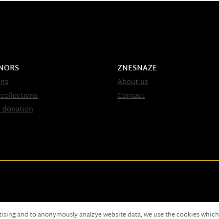
NORS
ZNESNAZE
ons
About us
 collections
Contact
 donation
tising and to anonymously analzye website data, we use the cookies which