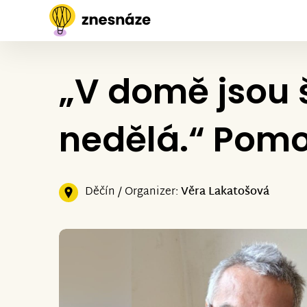
„V domě jsou š
nedělá.“ Pomo
Děčín / Organizer:
Věra Lakatošová