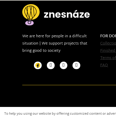
We are here for people in a difficult
FOR DO
situation | We support projects that
Collecti
bring good to society
Finished
Terms of
FAQ
To help you using our website by offering customized content or adver