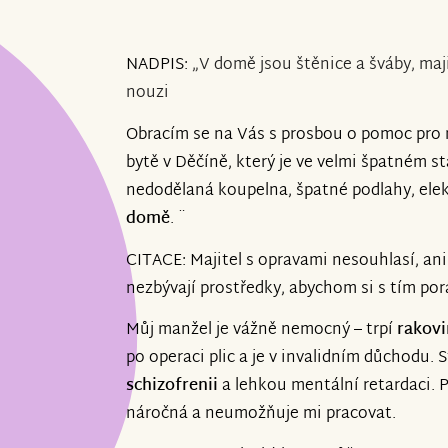
NADPIS:
„V domě jsou štěnice a šváby, maji
nouzi
Obracím se na Vás s prosbou o pomoc pro 
bytě v Děčíně, který je ve velmi špatném s
nedodělaná koupelna, špatné podlahy, ele
domě
. ¨
CITACE: Majitel s opravami nesouhlasí, ani
nezbývají prostředky, abychom si s tím pora
Můj manžel je vážně nemocný – trpí
rakovi
po operaci plic a je v invalidním důchodu.
schizofrenii
a lehkou mentální retardaci. P
náročná a neumožňuje mi pracovat.