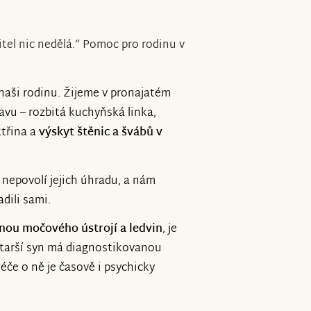
tel nic nedělá.“ Pomoc pro rodinu v
naši rodinu. Žijeme v pronajatém
tavu – rozbitá kuchyňská linka,
ktřina a
výskyt štěnic a švábů v
 nepovolí jejich úhradu, a nám
dili sami.
nou močového ústrojí a ledvin
, je
 Starší syn má diagnostikovanou
éče o ně je časově i psychicky