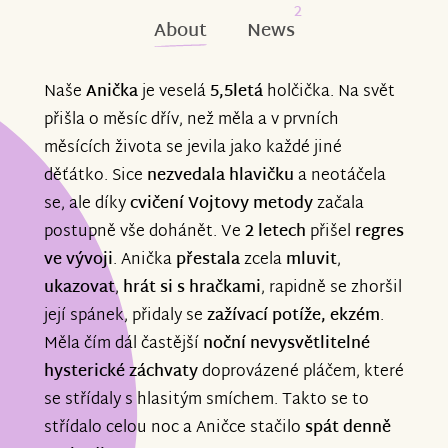
2
About
News
Naše
Anička
je veselá
5,5letá
holčička. Na svět
přišla o měsíc dřív, než měla a v prvních
měsících života se jevila jako každé jiné
děťátko. Sice
nezvedala hlavičku
a neotáčela
se, ale díky
cvičení Vojtovy metody
začala
postupně vše dohánět. Ve
2 letech
přišel
regres
ve vývoji
. Anička
přestala
zcela
mluvit
,
ukazovat
,
hrát si s hračkami
, rapidně se zhoršil
její spánek, přidaly se
zažívací potíže, ekzém
.
Měla čím dál častější
noční nevysvětlitelné
hysterické záchvaty
doprovázené pláčem, které
se střídaly s hlasitým smíchem. Takto se to
střídalo celou noc a Aničce stačilo
spát denně