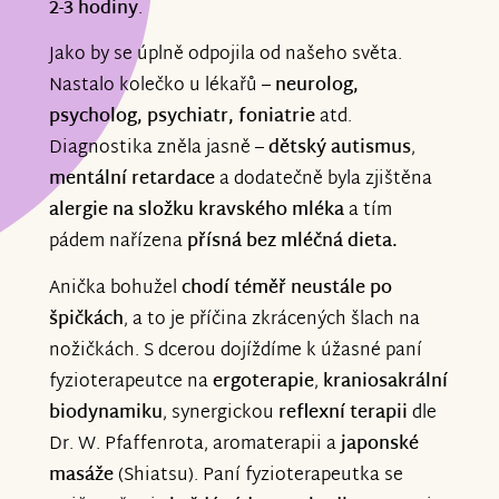
2-3 hodiny
.
Jako by se úplně odpojila od našeho světa.
Nastalo kolečko u lékařů –
neurolog,
psycholog, psychiatr, foniatrie
atd.
Diagnostika zněla jasně –
dětský autismus
,
mentální retardace
a dodatečně byla zjištěna
alergie na složku kravského mléka
a tím
pádem nařízena
přísná bez mléčná dieta.
Anička bohužel
chodí téměř neustále po
špičkách
, a to je příčina zkrácených šlach na
nožičkách. S dcerou dojíždíme k úžasné paní
fyzioterapeutce na
ergoterapie
,
kraniosakrální
biodynamiku
, synergickou
reflexní terapii
dle
Dr. W. Pfaffenrota, aromaterapii a
japonské
masáže
(Shiatsu). Paní fyzioterapeutka se