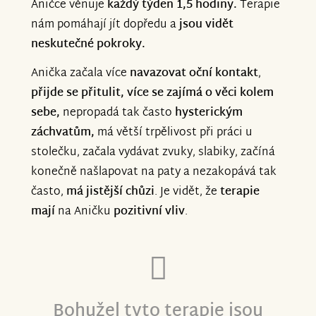
Aničce věnuje
každý týden 1,5 hodiny.
Terapie
nám pomáhají jít dopředu a
jsou vidět
neskutečné pokroky.
Anička začala více
navazovat oční kontakt
,
přijde se přitulit, více se zajímá o věci kolem
sebe,
nepropadá tak často
hysterickým
záchvatům,
má větší trpělivost při práci u
stolečku, začala vydávat zvuky, slabiky, začíná
konečně našlapovat na paty a nezakopává tak
často,
má jistější chůzi
. Je vidět, že
terapie
mají
na Aničku
pozitivní vliv
.
Bohužel tyto terapie jsou