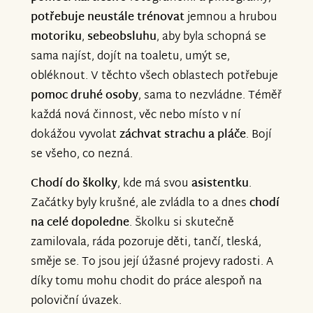
potřebuje neustále trénovat
jemnou a hrubou
motoriku
,
sebeobsluhu
, aby byla schopná se
sama najíst, dojít na toaletu, umýt se,
obléknout. V těchto všech oblastech potřebuje
pomoc druhé osoby
, sama to nezvládne. Téměř
každá nová činnost, věc nebo místo v ní
dokážou vyvolat
záchvat strachu a pláče
. Bojí
se všeho, co nezná.
Chodí do školky
, kde má svou
asistentku
.
Začátky byly krušné, ale zvládla to a dnes
chodí
na celé dopoledne
. Školku si skutečně
zamilovala, ráda pozoruje děti, tančí, tleská,
směje se. To jsou její úžasné projevy radosti. A
díky tomu mohu chodit do práce alespoň na
poloviční úvazek.