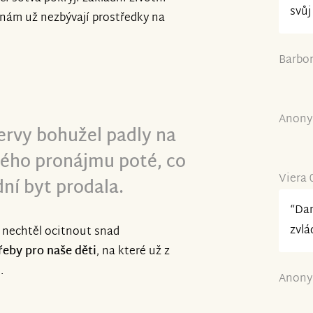
svůj
 nám už nezbývají prostředky na
Barbor
Anony
ervy bohužel padly na
ého pronájmu poté, co
Viera 
ní byt prodala.
“Dan
zvlá
e nechtěl ocitnout snad
eby pro naše děti
, na které už z
.
Anony