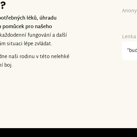
e?
Anony
otřebných léků, úhradu
ých pomůcek pro našeho
o každodenní fungování a další
Lenka 
m situaci lépe zvládat.
“bud
ne naši rodinu v této nelehké
í boj.