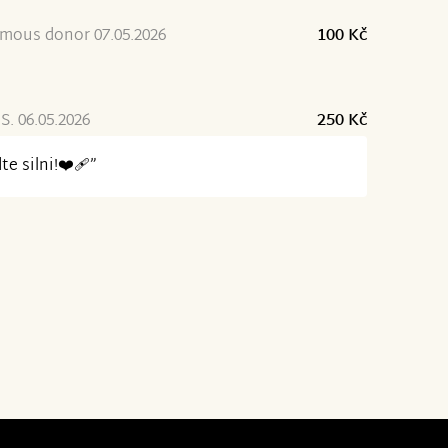
mous donor 07.05.2026
100 Kč
S. 06.05.2026
250 Kč
te silni!❤️‍🩹”