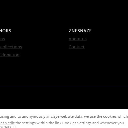
NORS
ZNESNAZE
ons
About us
 collections
Contact
 donation
tising and to anonymously analzye website data, we use the cookies which
 on
solidpixels.
u can edit the settings within the link Cookies Settings and whenever you
e detail