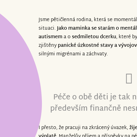
Jsme pětičlenná rodina, která se momentál
situaci.
Jako maminka se starám o mentál
autismem
a o
sedmiletou dcerku
, které 
zjištěny
panické úzkostné stavy a vývojov
silnými migrénami a záchvaty.
Péče o obě děti je tak 
především finančně nesm
I přesto, že pracuji na zkrácený úvazek,
žij
výplatě
. Manželův příjem a příspěvky na pé