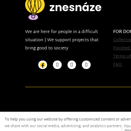
We are here for people in a difficult
FOR DO
situation | We support projects that
Collecti
bring good to society
Finished
Terms of
FAQ
To help you using our website by offering customized content or adver
Nadační fond pomoci
© 2020 — the web is running
we share with our social media, advertising, and analytics partners. Yo
mor