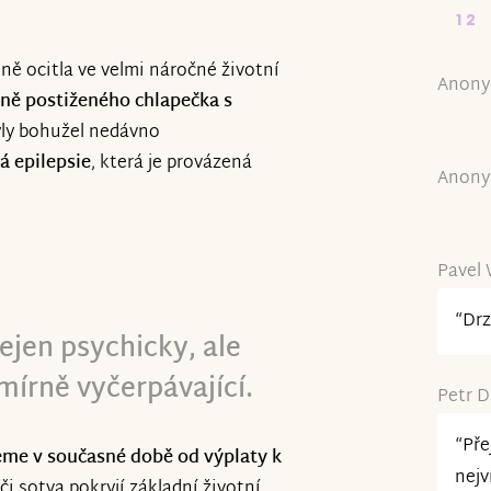
12
ně ocitla ve velmi náročné životní
Anony
ně postiženého chlapečka s
byly bohužel nedávno
á epilepsie
, která je provázená
Anony
Pavel 
“Drz
nejen psychicky, ale
írně vyčerpávající.
Petr D
“Pře
eme v současné době od výplaty k
nejv
či sotva pokryjí základní životní