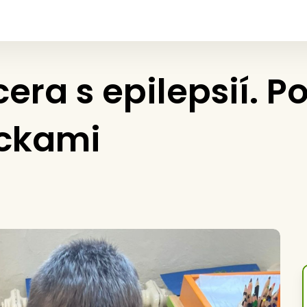
cera s epilepsií. 
ůckami