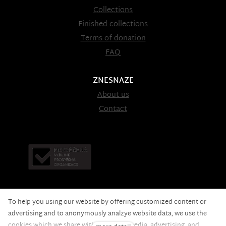
Collections
Finished collections
Terms of donation
FAQ
ZNESNAZE
About us
Contact
To help you using our website by offering customized content or
advertising and to anonymously analzye website data, we use the
cookies which we share with our social media, advertising, and