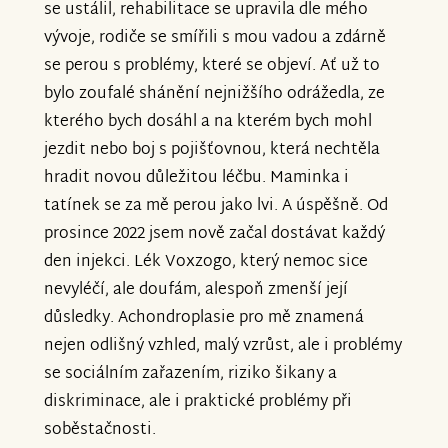
se ustálil, rehabilitace se upravila dle mého
vývoje, rodiče se smířili s mou vadou a zdárně
se perou s problémy, které se objeví. Ať už to
bylo zoufalé shánění nejnižšího odrážedla, ze
kterého bych dosáhl a na kterém bych mohl
jezdit nebo boj s pojišťovnou, která nechtěla
hradit novou důležitou léčbu. Maminka i
tatínek se za mě perou jako lvi. A úspěšně. Od
prosince 2022 jsem nově začal dostávat každý
den injekci. Lék Voxzogo, který nemoc sice
nevyléčí, ale doufám, alespoň zmenší její
důsledky. Achondroplasie pro mě znamená
nejen odlišný vzhled, malý vzrůst, ale i problémy
se sociálním zařazením, riziko šikany a
diskriminace, ale i praktické problémy při
soběstačnosti.