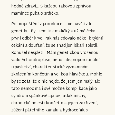
hodně zdraví,,. S každou takovou zprávou
mamince pukalo srdíčko.
Po propuštění z porodnice jsme navštívili
genetiku. Byl jsem tak maličký a už mě čekal
první odběr krve. Pak následovalo několik týdnů
čekání a doufání, že se snad jen lékaři spletli.
Bohužel nespletli. Mám genetickou vrozenou
vadu Achondroplasii, neboli disproporcionální
trpaslictví, charakteristické významným
zkrácením končetin a velikou hlavičkou. Mohlo
by se zdát, že o nic nejde, že jsem jen malý, ale
tato nemoc má i své možné komplikace jako
syndrom spánkové apnoe, útlak míchy,
chronické bolesti končetin a jejich zakřivení,
zúžení páteřního kanálu a hydrocefalus