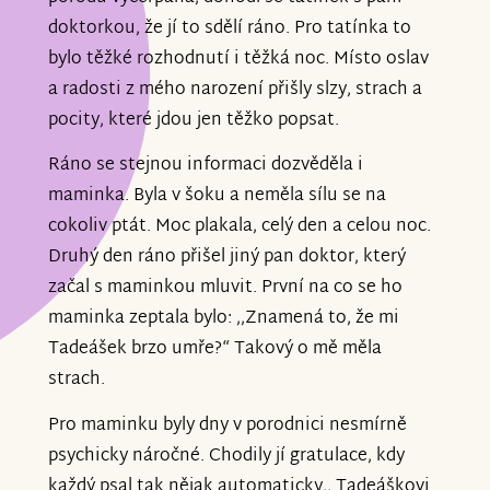
doktorkou, že jí to sdělí ráno. Pro tatínka to
bylo těžké rozhodnutí i těžká noc. Místo oslav
a radosti z mého narození přišly slzy, strach a
pocity, které jdou jen těžko popsat.
Ráno se stejnou informaci dozvěděla i
maminka. Byla v šoku a neměla sílu se na
cokoliv ptát. Moc plakala, celý den a celou noc.
Druhý den ráno přišel jiný pan doktor, který
začal s maminkou mluvit. První na co se ho
maminka zeptala bylo: ,,Znamená to, že mi
Tadeášek brzo umře?“ Takový o mě měla
strach.
Pro maminku byly dny v porodnici nesmírně
psychicky náročné. Chodily jí gratulace, kdy
každý psal tak nějak automaticky,, Tadeáškovi