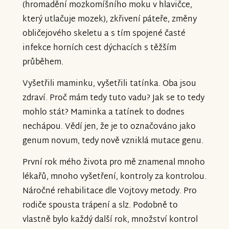
(hromadění mozkomíšního moku v hlavičce,
který utlačuje mozek), zkřivení páteře, změny
obličejového skeletu a s tím spojené časté
infekce horních cest dýchacích s těžším
průběhem.
Vyšetřili maminku, vyšetřili tatínka. Oba jsou
zdraví. Proč mám tedy tuto vadu? Jak se to tedy
mohlo stát? Maminka a tatínek to dodnes
nechápou. Vědí jen, že je to označováno jako
genum novum, tedy nově vzniklá mutace genu.
První rok mého života pro mě znamenal mnoho
lékařů, mnoho vyšetření, kontroly za kontrolou.
Náročné rehabilitace dle Vojtovy metody. Pro
rodiče spousta trápení a slz. Podobně to
vlastně bylo každý další rok, množství kontrol