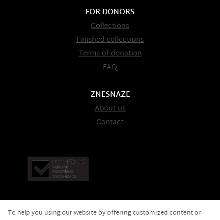
FOR DONORS
Collections
Finished collections
Terms of donation
FAQ
ZNESNAZE
About us
Contact
To help you using our website by offering customized content or