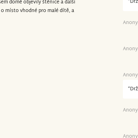
“Drž
šem domě objevily štěnice a další
á o místo vhodné pro malé dítě, a
Anony
Anony
Anony
“Drž
Anony
Anony