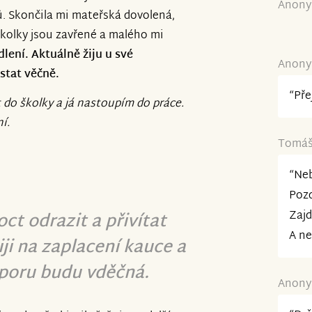
Anony
mů. Skončila mi mateřská dovolená,
školky jsou zavřené a malého mi
lení. Aktuálně žiju u své
Anony
stat věčně.
“Pře
t do školky a já nastoupím do práce.
í.
Tomáš 
“Neb
Pozd
Zajd
ct odrazit a přivítat
A ne
iji na zaplacení kauce a
poru budu vděčná.
Anony