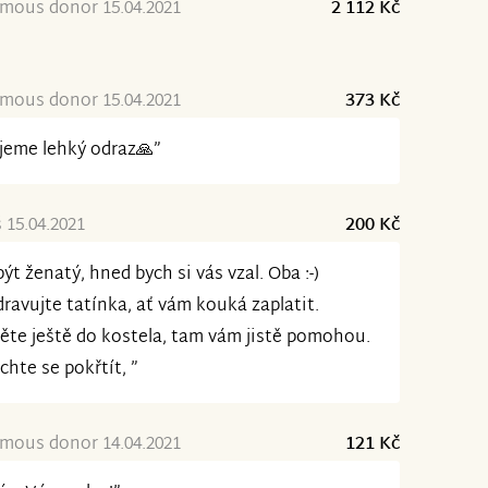
mous donor 15.04.2021
2 112 Kč
mous donor 15.04.2021
373 Kč
jeme lehký odraz🙏”
15.04.2021
200 Kč
ýt ženatý, hned bych si vás vzal. Oba :-)
ravujte tatínka, ať vám kouká zaplatit.
ěte ještě do kostela, tam vám jistě pomohou.
chte se pokřtít, ”
mous donor 14.04.2021
121 Kč