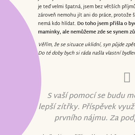
je teď velmi špatná, jsem bez větších příj
zároveň nemohu jít ani do práce, protože 
nemá kdo hlídat.
Do toho jsem přišla o byd
maminky, ale nemůžeme zde se synem zů
Věřím, že se situace uklidní, syn půjde zpě
Do té doby bych si ráda našla vlastní bydlen
S vaší pomocí se budu mo
lepší zítřky. Příspěvek využ
prvního nájmu. Za pod