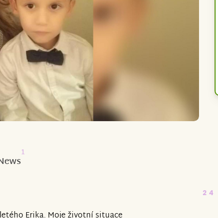
1
News
24
etého Erika. Moje životní situace