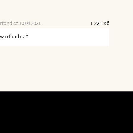
fond.cz 10.04.2021
1 221 Kč
.rrfond.cz ”