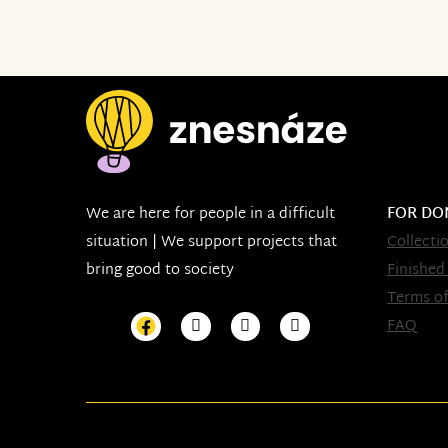
We are here for people in a difficult
FOR DO
situation | We support projects that
Collecti
bring good to society
Finished
Terms of
FAQ