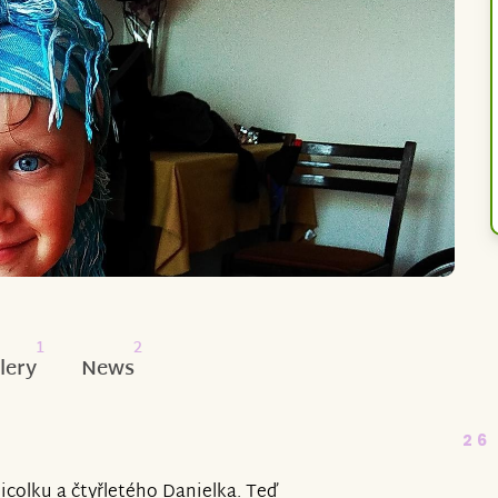
1
2
lery
News
26
icolku a čtyřletého Danielka. Teď