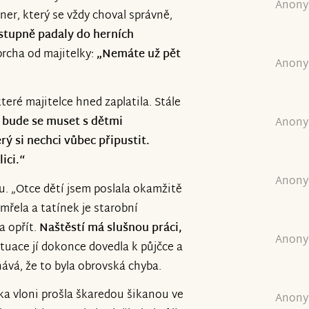
Anony
tner, který se vždy choval správně,
stupně padaly do herních
prcha od majitelky:
„Nemáte už pět
Anony
teré majitelce hned zaplatila. Stále
, bude se muset s dětmi
Anony
rý si nechci vůbec připustit.
ici.“
Anony
u. „Otce dětí jsem poslala okamžitě
mřela a tatínek je starobní
a opřít.
Naštěstí má slušnou práci,
Anony
tuace jí dokonce dovedla k půjčce a
nává, že to byla obrovská chyba.
ka vloni prošla škaredou šikanou ve
Anony