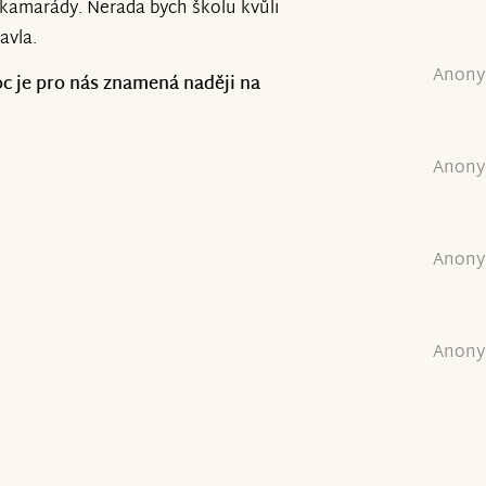
 kamarády. Nerada bych školu kvůli
avla.
Anony
 je pro nás znamená naději na
Anony
Anony
Anony