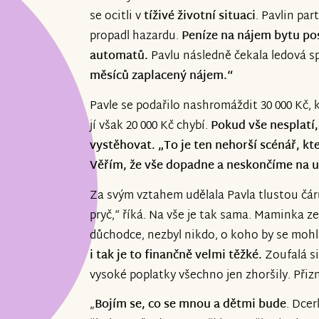
se ocitli v
tíživé životní situaci
. Pavlin par
propadl hazardu.
Peníze na nájem bytu po
automatů.
Pavlu následně čekala ledová s
měsíců zaplacený nájem.“
Pavle se podařilo nashromáždit 30 000 Kč, k
jí však 20 000 Kč chybí.
Pokud vše nesplatí
vystěhovat. „To je ten nehorší scénář, kte
Věřím, že vše dopadne a neskončíme na ul
Za svým vztahem udělala Pavla tlustou čár
pryč,“ říká. Na vše je tak sama. Maminka ze
důchodce, nezbyl nikdo, o koho by se mohl
i tak je to finančně velmi těžké.
Zoufalá si
vysoké poplatky všechno jen zhoršily. Přiz
„
Bojím se, co se mnou a dětmi bude
. Dcer