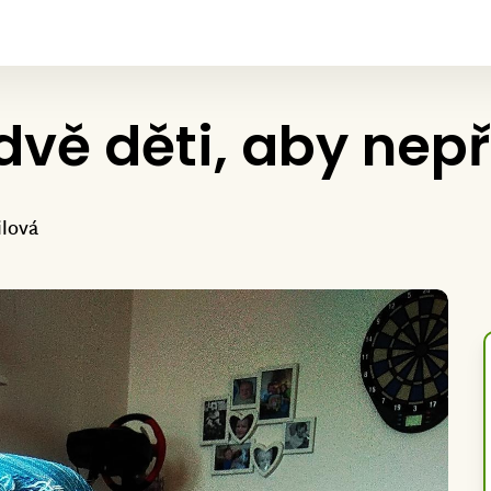
vě děti, aby nepř
ilová