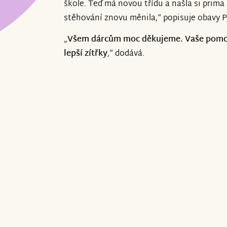
škole. Teď má novou třídu a našla si prima
stěhování znovu měnila,“ popisuje obavy P
„
Všem dárcům moc děkujeme. Vaše pomoc
lepší zítřky
,“ dodává.