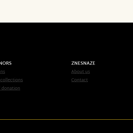
NORS
ZNESNAZE
ons
About us
 collections
Contact
 donation