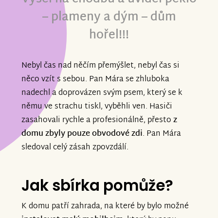
– plameny a dým – dům
hořel!!!
Nebyl čas nad něčím přemýšlet, nebyl čas si
něco vzít s sebou. Pan Mára se zhluboka
nadechl a doprovázen svým psem, který se k
němu ve strachu tiskl, vyběhli ven. Hasiči
zasahovali rychle a profesionálně, přesto
z
domu zbyly pouze obvodové zdi
. Pan Mára
sledoval celý zásah zpovzdálí.
Jak sbírka pomůže?
K domu patří zahrada, na které by bylo možné