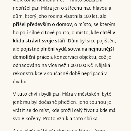
víc k tomu nemohu říct“. Tímto požárem
nepřišel pan Mára jen o střechu nad hlavou a
dům, který jeho rodina vlastnila 100 let, ale
přišel především o domov
, o místo, se kterým
ho pojí silné citové pouto, o místo, kde
chtěl v
klidu strávit svoje stáří
. Dům byl sice pojištěn,
ale
pojistné plnění vydá sotva na nejnutnější
demoliční práce
a konzervaci objektu, což je
odhadováno na více než 1 000 000 Kč. Nějaká
rekonstrukce v současné době nepřipadá v
úvahu.
V tuto chvíli bydlí pan Mára v městském bytě,
jenž mu byl dočasně přidělen. Jeho touhou je
vrátit se do míst, kde prožil celý život a kde má
svoje kořeny. Proto vznikla tato sbírka.