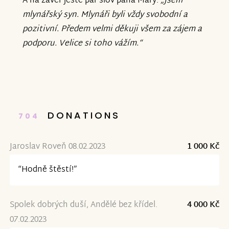
A na závěr ještě pár slov pana Máry:
„Jsem
mlynářský syn. Mlynáři byli vždy svobodní a
pozitivní. Předem velmi děkuji všem za zájem a
podporu. Velice si toho vážím.“
DONATIONS
704
Jaroslav Roveň 08.02.2023
1 000 Kč
“Hodně štěstí!”
Spolek dobrých duší, Andělé bez křídel.
4 000 Kč
07.02.2023