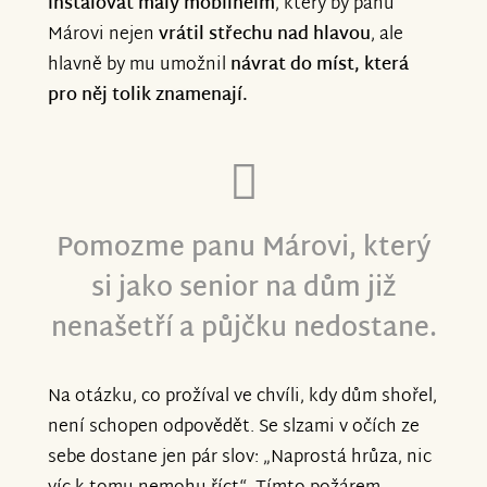
instalovat malý mobilheim
, který by panu
Márovi nejen
vrátil střechu nad hlavou
, ale
hlavně by mu umožnil
návrat do míst, která
pro něj tolik znamenají.
Pomozme panu Márovi, který
si jako senior na dům již
nenašetří a půjčku nedostane.
Na otázku, co prožíval ve chvíli, kdy dům shořel,
není schopen odpovědět. Se slzami v očích ze
sebe dostane jen pár slov: „Naprostá hrůza, nic