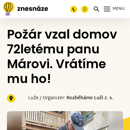
MENU
Požár vzal domov
72letému panu
Márovi. Vrátíme
mu ho!
Luže / Organizer:
Rozběháme Luži z. s.