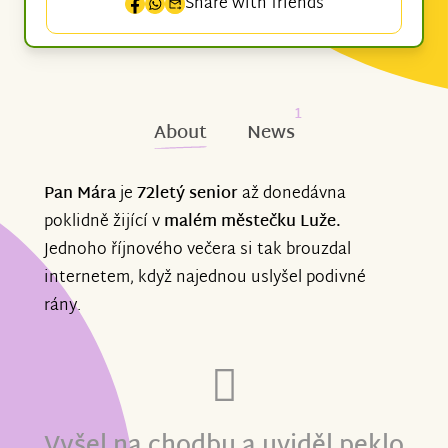
Share with friends
1
About
News
Pan Mára
je
72letý senior
až donedávna
poklidně žijící v
malém městečku Luže.
Jednoho říjnového večera si tak brouzdal
internetem, když najednou uslyšel podivné
rány.
Vyšel na chodbu a uviděl peklo