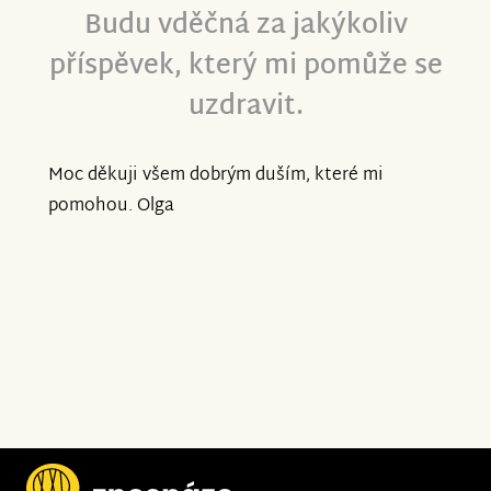
Budu vděčná za jakýkoliv
příspěvek, který mi pomůže se
uzdravit.
Moc děkuji všem dobrým duším, které mi
pomohou. Olga