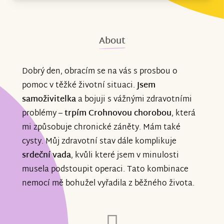
About
Dobrý den, obracím se na vás s prosbou o
pomoc v těžké životní situaci.
Jsem
samoživitelka
a bojuji s vážnými zdravotními
problémy –
trpím Crohnovou chorobou
, která
mi způsobuje chronické záněty. Mám také
cysty. Můj zdravotní stav dále komplikuje
srdeční vada
, kvůli které jsem v minulosti
musela podstoupit operaci. Tato kombinace
nemocí mě bohužel vyřadila z běžného života.