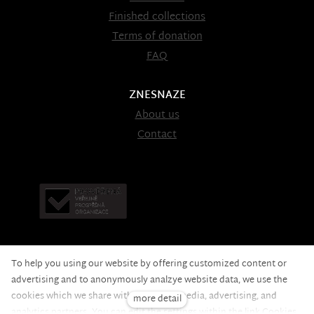
Finished collections
Terms of donation
FAQ
ZNESNAZE
About us
Contact
To help you using our website by offering customized content or
advertising and to anonymously analzye website data, we use the
cookies which we share with our social media, advertising, and
more detail
Nadační fond pomoci
© 2020 — the web is running on
analytics partners. You can edit the settings within the link Cookies