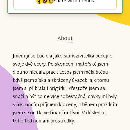
Share with friends
About
Jmenuji se Lucie a jako samoživitelka pečuji o
svoje dvě dcery. Po skončení mateřské jsem
dlouho hledala práci. Letos jsem měla štěstí,
když jsem získala zkrácený úvazek, a k tomu
jsem si přibrala i brigádu. Přestože jsem se
snažila být co nejvíce soběstačná, dávky mi byly
s rostoucím příjmem kráceny, a během prázdnin
jsem se ocitla ve
finanční tísni
. V důsledku
toho teď nemám prostředky.