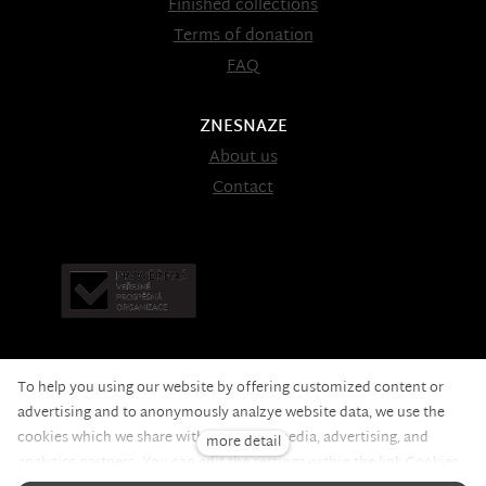
Finished collections
Terms of donation
FAQ
ZNESNAZE
About us
Contact
To help you using our website by offering customized content or
advertising and to anonymously analzye website data, we use the
cookies which we share with our social media, advertising, and
more detail
Nadační fond pomoci
© 2020 — the web is running on
analytics partners. You can edit the settings within the link Cookies