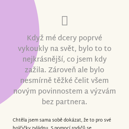
Když mé dcery poprvé
vykoukly na svět, bylo to to
nejkrásnější, co jsem kdy
zažila. Zároveň ale bylo
nesmírně těžké čelit všem
novým povinnostem a výzvám
bez partnera.
Chtěla jsem sama sobě dokázat, že to pro své
holčičky zvládnu. S pomocí rodičů se