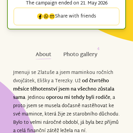
The campaign ended on 21. May 2026
Share with friends
4
About
Photo gallery
Jmenuji se Zlatuše a jsem maminkou ročních
dvojčátek, Elišky a Terezky. Už
od čtvrtého
měsíce těhotenství jsem na všechno zůstala
sama
. Jedinou
oporou mi tehdy byli rodiče
, a
proto jsem se musela dočasně nastěhovat ke
své mamince, která žije ze starobního důchodu.
Bylo to velmi náročné období, já byla bez příjmů
a celá finanční zátěž ležela na ní.