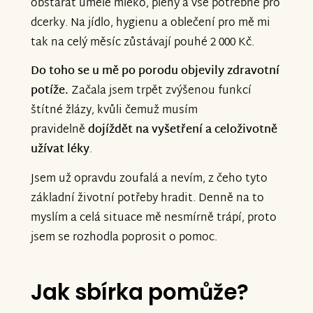
obstarat umělé mléko, pleny a vše potřebné pro
dcerky. Na jídlo, hygienu a oblečení pro mě mi
tak na celý měsíc zůstávají pouhé 2 000 Kč.
Do toho se u mě po porodu objevily zdravotní
potíže.
Začala jsem trpět zvýšenou funkcí
štítné žlázy, kvůli čemuž musím
pravidelně
dojíždět na vyšetření a celoživotně
užívat léky
.
Jsem už opravdu zoufalá a nevím, z čeho tyto
základní životní potřeby hradit. Denně na to
myslím a celá situace mě nesmírně trápí, proto
jsem se rozhodla poprosit o pomoc.
Jak sbírka pomůže?