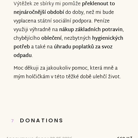
Výtěžek ze sbírky mi pomůže
překlenout to
nejnáročnější období
do doby, než mi bude
vyplacena státní sociální podpora. Peníze
využiji výhradně na
nákup základních potravin
,
chybějícího
oblečení
, nezbytných
hygienických
potřeb
a také na
úhradu poplatků za svoz
odpadu
.
Moc děkuji za jakoukoliv pomoc, která mně a
mým holčičkám v této těžké době ulehčí život.
DONATIONS
7