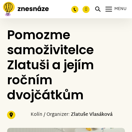
MENU
Pomozme
samoživitelce
Zlatuši a jejím
ročním
dvojčátkům
Kolín / Organizer:
Zlatuše Vlasáková