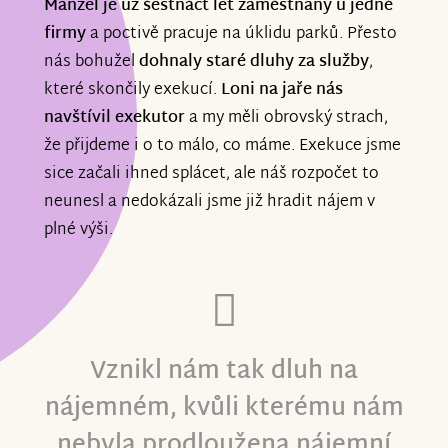
Manžel je už šestnáct let zaměstnaný
u jedné
firmy
a poctivě pracuje na úklidu parků. Přesto
nás bohužel
dohnaly staré dluhy za služby
,
které skončily exekucí.
Loni na jaře nás
navštívil exekutor
a my měli obrovský strach,
že přijdeme i o to málo, co máme. Exekuce jsme
sice začali ihned splácet, ale náš rozpočet to
neunesl a nedokázali jsme již hradit nájem v
plné výši.
Vznikl nám tak dluh na
nájemném, kvůli kterému nám
nebyla prodloužena nájemní