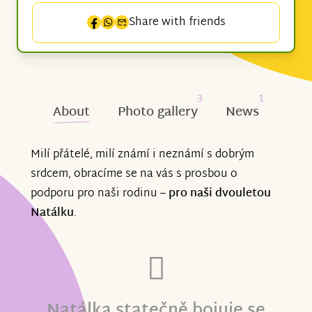
Share with friends
3
1
About
Photo gallery
News
Milí přátelé, milí známí i neznámí s dobrým
srdcem, obracíme se na vás s prosbou o
podporu pro naši rodinu –
pro naši dvouletou
Natálku
.
Natálka statečně bojuje se