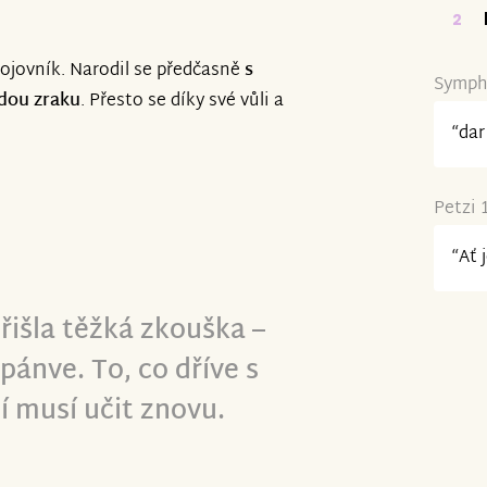
2
bojovník. Narodil se předčasně
s
Symphe
dou zraku
. Přesto se díky své vůli a
“dar
Petzi 
“Ať 
išla těžká zkouška –
pánve. To, co dříve s
ní musí učit znovu.