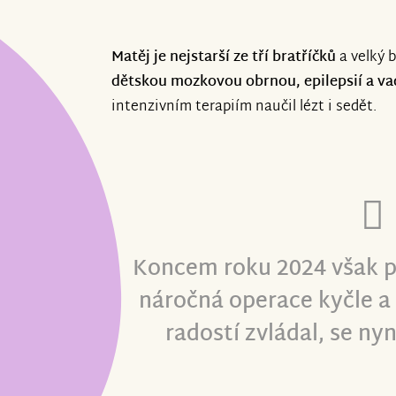
Matěj je nejstarší ze tří bratříčků
a velký 
dětskou mozkovou obrnou, epilepsií a va
intenzivním terapiím naučil lézt i sedět.
Koncem roku 2024 však př
náročná operace kyčle a 
radostí zvládal, se ny