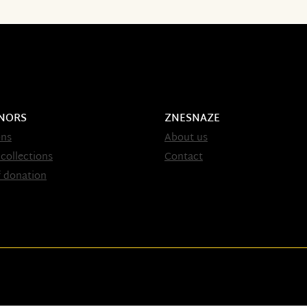
NORS
ZNESNAZE
ons
About us
 collections
Contact
 donation