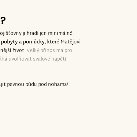
e?
ojišťovny ji hradí jen minimálně.
ní pobyty a pomůcky
, které Matějovi
nější život.
Velký přínos má pro
áhá uvolňovat svalové napětí.
ajít pevnou půdu pod nohama!