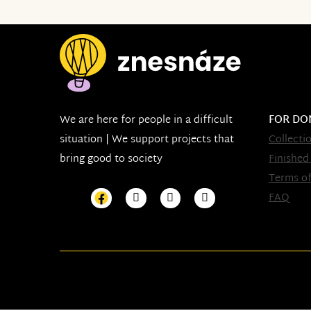
We are here for people in a difficult
FOR DO
situation | We support projects that
Collecti
bring good to society
Finished
Terms of
FAQ