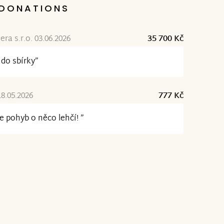
DONATIONS
ra s.r.o. 03.06.2026
35 700 Kč
 do sbírky”
18.05.2026
777 Kč
je pohyb o něco lehčí! ”