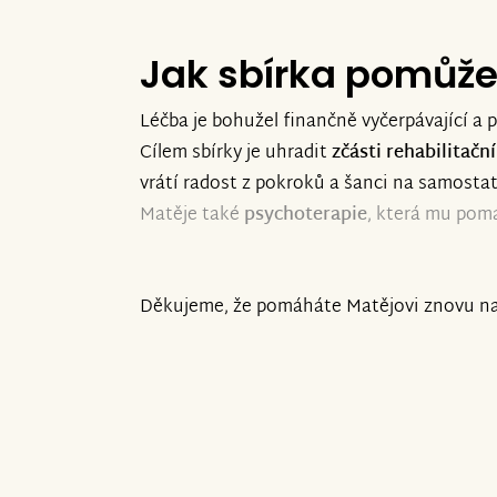
Jak sbírka pomůž
Léčba je bohužel finančně vyčerpávající a p
Cílem sbírky je uhradit
zčásti rehabilitač
vrátí radost z pokroků a šanci na samostat
Matěje také
psychoterapie
, která mu pom
Děkujeme, že pomáháte Matějovi znovu n