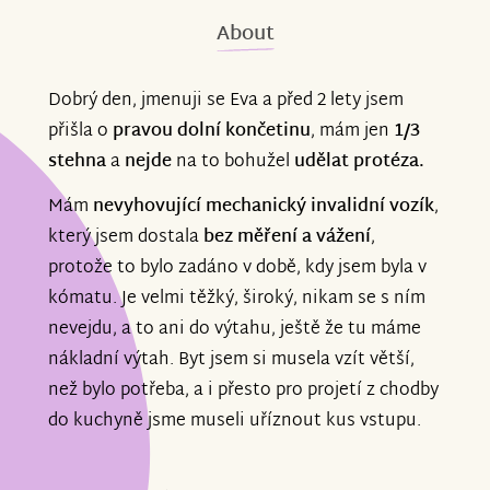
About
Dobrý den, jmenuji se Eva a před 2 lety jsem
přišla o
pravou dolní končetinu
, mám jen
1/3
stehna
a
nejde
na to bohužel
udělat protéza.
Mám
nevyhovující mechanický invalidní vozík
,
který jsem dostala
bez měření a vážení
,
protože to bylo zadáno v době, kdy jsem byla v
kómatu. Je velmi těžký, široký, nikam se s ním
nevejdu, a to ani do výtahu, ještě že tu máme
nákladní výtah. Byt jsem si musela vzít větší,
než bylo potřeba, a i přesto pro projetí z chodby
do kuchyně jsme museli uříznout kus vstupu.