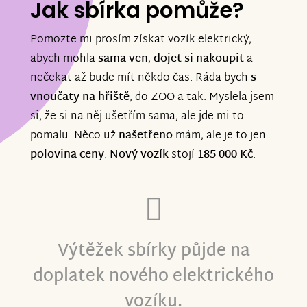
Jak sbírka pomůže?
Pomozte mi prosím získat vozík elektrický,
abych mohla
sama ven
,
dojet si nakoupit
a
nečekat až bude mít někdo čas. Ráda bych
s
vnoučaty na hřiště
, do ZOO a tak. Myslela jsem
si, že si na něj ušetřím sama, ale jde mi to
pomalu. Něco už
našetřeno
mám, ale je to jen
polovina ceny
.
Nový vozík
stojí
185 000 Kč
.
Výtěžek sbírky půjde na
doplatek nového elektrického
vozíku.