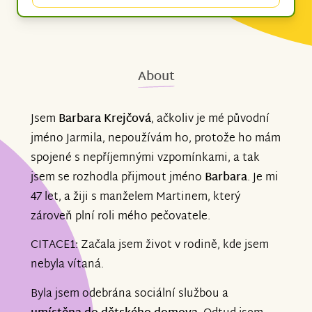
About
Jsem
Barbara Krejčová
, ačkoliv je mé původní
jméno
Jarmila, nepoužívám ho, protože ho mám
spojené s nepříjemnými vzpomínkami, a tak
jsem se rozhodla přijmout jméno
Barbara
. Je mi
47 let, a žiji s manželem Martinem, který
zároveň plní roli mého pečovatele.
CITACE1: Začala jsem život v rodině, kde jsem
nebyla vítaná.
Byla jsem odebrána sociální službou a