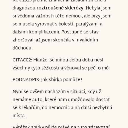
Rok 2013 pro mě znamenal zásadní změnu s
diagnózou
roztroušené sklerózy
. Nebyla jsem
si vědoma vážnosti této nemoci, ale brzy jsem
se musela vyrovnat s bolestí, paralýzami a
dalšími komplikacemi. Postupně se stav
zhoršoval, až jsem skončila v invalidním
důchodu.
CITACE2: Manžel se mnou celou dobu nesl
všechny tyto těžkosti a věnoval se péči o mě.
PODNADPIS: Jak sbírka pomůže?
Nyní se ovšem nacházím v situaci, kdy už
nemáme auto, které nám umožňovalo dostat
se k lékařům, do nemocnic a na další nezbytná
místa.
Výtěžek sbírky půjde právě na tuto
zdravotní