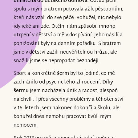
umístěna do dětského domova
. Odtud jsem
spolu s mým bratrem putovala až k pěstounům,
kteří nás vzali do své péče. Bohužel, nic nebylo
idylické ani zde. Otčím nám způsobil mnoho
utrpení v dětství a mě v dospívání. Jeho násilí a
ponižování byly na denním pořádku. S bratrem
jsme v dětství zažili neuvěřitelnou hrůzu, ale
snažili jsme se nepropadat beznaději.
Sport a konkrétně
šerm
byl to jediné, co mě
zachránilo od psychického zhroucení.
Díky
šermu
jsem nacházela únik a radost, alespoň
na chvíli. I přes všechny problémy a těhotenství
v 16. letech jsem nakonec dokončila školu, ale
bohužel dnes nemohu pracovat kvůli mým
nemocem.