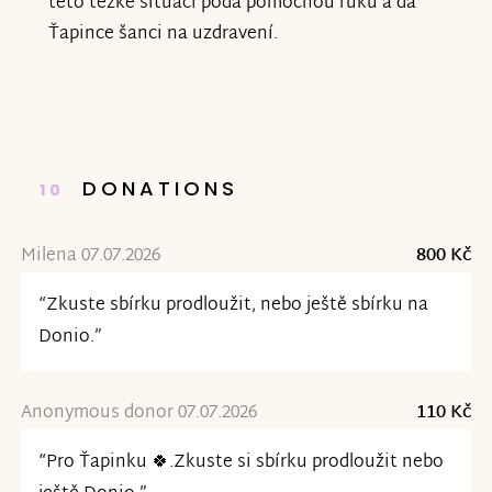
této těžké situaci podá pomocnou ruku a dá
Ťapince šanci na uzdravení.
DONATIONS
10
Milena 07.07.2026
800 Kč
“Zkuste sbírku prodloužit, nebo ještě sbírku na
Donio.”
Anonymous donor 07.07.2026
110 Kč
“Pro Ťapinku 🍀.Zkuste si sbírku prodloužit nebo