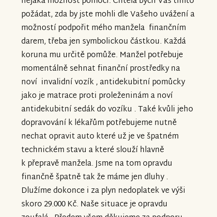
nějaká možnost pomoci. Chtěla bych Vás tímto
požádat, zda by jste mohli dle Vašeho uvážení a
možností podpořit mého manžela finančním
darem, třeba jen symbolickou částkou. Každá
koruna mu určitě pomůže. Manžel potřebuje
momentálně sehnat finanční prostředky na
noví invalidní vozík , antidekubitní pomůcky
jako je matrace proti proleženinám a noví
antidekubitní sedák do vozíku . Také kvůli jeho
dopravování k lékařům potřebujeme nutně
nechat opravit auto které už je ve špatném
technickém stavu a které slouží hlavně
k přepravě manžela. Jsme na tom opravdu
finančně špatně tak že máme jen dluhy .
Dlužíme dokonce i za plyn nedoplatek ve výši
skoro 29.000 Kč. Naše situace je opravdu