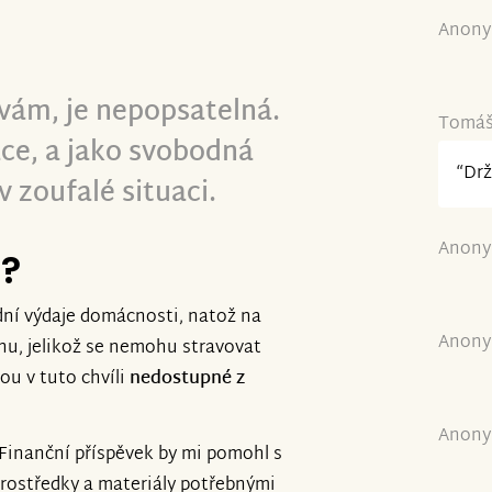
Anony
ívám, je nepopsatelná.
Tomáš 
ce, a jako svobodná
“Drž
v zoufalé situaci.
Anony
e?
dní výdaje domácnosti, natož na
Anony
u, jelikož se nemohu stravovat
sou v tuto chvíli
nedostupné z
Anony
Finanční příspěvek by mi pomohl s
rostředky a materiály potřebnými