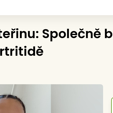
eřinu: Společně b
tritidě