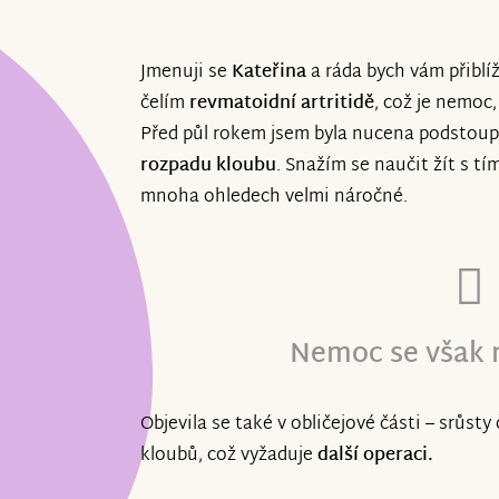
Jmenuji se
Kateřina
a ráda bych vám přiblíž
čelím
revmatoidní artritidě
, což je nemoc
Před půl rokem jsem byla nucena podstoup
rozpadu kloubu
. Snažím se naučit žít s t
mnoha ohledech velmi náročné.
Nemoc se však n
Objevila se také v obličejové části – srůsty
kloubů, což vyžaduje
další operaci.