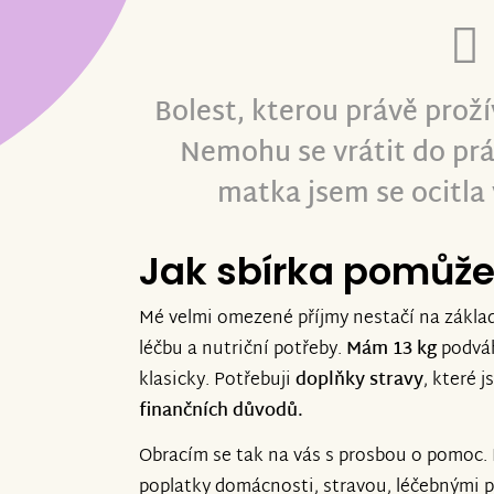
Bolest, kterou právě prož
Nemohu se vrátit do prá
matka jsem se ocitla 
Jak sbírka pomůž
Mé velmi omezené příjmy nestačí na zákla
léčbu a nutriční potřeby.
Mám 13 kg
podváh
klasicky. Potřebuji
doplňky stravy
, které j
finančních důvodů.
Obracím se tak na vás s prosbou o pomoc. 
poplatky domácnosti, stravou, léčebnými p