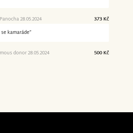
Panocha 28.05.2024
373 Kč
 se kamaráde”
mous donor 28.05.2024
500 Kč