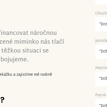
Chochy
“Drz
 financovat náročnou
ozené miminko nás tlačí
Jarosl
 těžkou situaci se
“Drž
bojujeme.
Martin
ekážku a zajistíme mé rodině
“Drž
Patrik
e?
“Drž