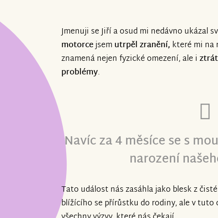
Jmenuji se Jiří a osud mi nedávno ukázal s
motorce
jsem
utrpěl zranění,
které mi na 
znamená nejen fyzické omezení, ale i
ztrá
problémy
.
Navíc za 4 měsíce se s mo
narození našeh
Tato událost nás zasáhla jako blesk z čisté
blížícího se přírůstku do rodiny, ale v tuto
všechny výzvy, které nás čekají.