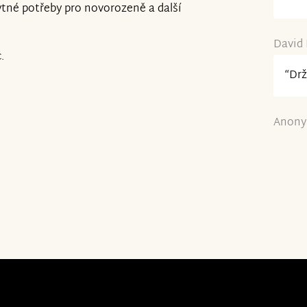
ytné potřeby pro novorozeně a další
David 
.
“Drž
Anony