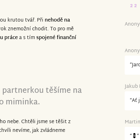
22
vou krutou tvář. Při
nehodě na
Anony
rok znemožní chodit. To pro mě
tu práce
a s tím
spojené finanční
Anony
“Jar
Jakub 
u partnerkou těšíme na
o miminka.
“Ať 
ho nebe. Chtěli jsme se těšit z
Martin
 chvíli nevíme, jak zvládneme
“💈”