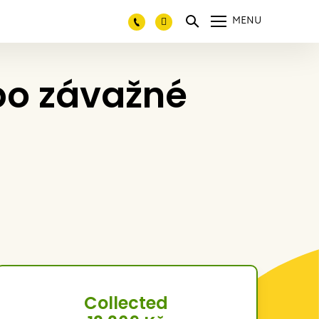
MENU
 po závažné
Collected