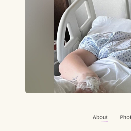
About
Phot