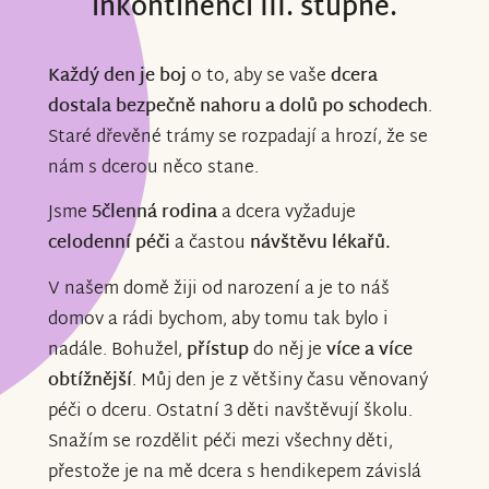
inkontinencí III. stupně.
Každý den je boj
o to, aby se vaše
dcera
dostala bezpečně nahoru a dolů po schodech
.
Staré dřevěné trámy se rozpadají a hrozí, že se
nám s dcerou něco stane.
Jsme
5členná rodina
a dcera vyžaduje
celodenní péči
a častou
návštěvu lékařů.
V našem domě žiji od narození a je to náš
domov a rádi bychom, aby tomu tak bylo i
nadále. Bohužel,
přístup
do něj je
více a více
obtížnější
. Můj den je z většiny času věnovaný
péči o dceru. Ostatní 3 děti navštěvují školu.
Snažím se rozdělit péči mezi všechny děti,
přestože je na mě dcera s hendikepem závislá