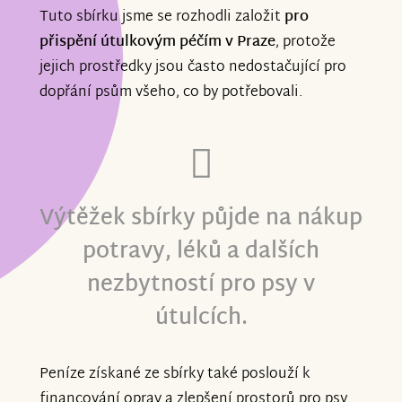
Tuto sbírku jsme se rozhodli založit
pro
přispění útulkovým péčím v Praze
, protože
jejich prostředky jsou často nedostačující pro
dopřání psům všeho, co by potřebovali.
Výtěžek sbírky půjde na nákup
potravy, léků a dalších
nezbytností pro psy v
útulcích.
Peníze získané ze sbírky také poslouží k
financování oprav a zlepšení prostorů pro psy.