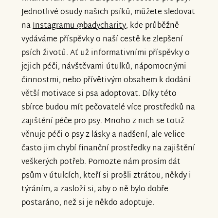
Jednotlivé osudy našich psíků, můžete sledovat
na
Instagramu @badycharity
, kde průběžně
vydáváme příspěvky o naší cestě ke zlepšení
psích životů. Ať už informativními příspěvky o
jejich péči, návštěvami útulků, nápomocnými
činnostmi, nebo přívětivým obsahem k dodání
větší motivace si psa adoptovat. Díky této
sbírce budou mít pečovatelé více prostředků na
zajištění péče pro psy. Mnoho z nich se totiž
věnuje péči o psy z lásky a nadšení, ale velice
často jim chybí finanční prostředky na zajištění
veškerých potřeb. Pomozte nám prosím dát
psům v útulcích, kteří si prošli ztrátou, někdy i
týráním, a zasloží si, aby o ně bylo dobře
postaráno, než si je někdo
adoptuje.