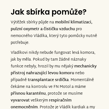
Jak sbírka pomůže?
Výtěžek sbírky půjde na
mobilní klimatizaci,
pulzní oxymetr a čističku vzduchu
pro
nemocného Vládíka, který tyto pomůcky nutně
potřebuje.
Vladíkovi nikdy nebude fungovat levá komora,
jak by měla. Pokud by tam žádné náznaky
funkce nebyly, hrozil by mu nějaký
mechanicky
přistroj nahrazující levou komoru
nebo
případně
transplantace srdíčka
. Momentálně
čekáme na kontrolu ve FN Motol a máme
přísnou karanténu
, protože se musíme
vyvarovat
veškerým
respiračním
onemocněním
. Protože je Vládík kardiak a my