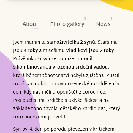
3
1
About
Photo gallery
News
Jsem maminka
samoživitelka 2 synů.
Staršímu
jsou
4 roky
a mladšímu
Vladíkovi jsou 2 roky
.
Právě mladší syn se bohužel narodil
s
kombinovanou vrozenou srdeční vadou
,
která během těhotenství nebyla zjištěna. Zjistil
to až pan doktor z novorozeneckého oddělení v
den, kdy nás měli propouštět z porodnice.
Poslouchal mu srdíčko a uslyšel šelest a na
základě toho zavolal dětského kardiologa, který
toto podezření potvrdil.
Syn byl 4. den po porodu převezen v kritickém