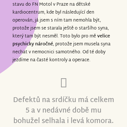
stavu do FN Motol v Praze na dětské
kardiocentrum, kde byl následující den
operován, já jsem s ním tam nemohla být,
protože jsem se starala ještě o staršího syna,
který tam být nesměl. Toto bylo pro mě
velice
psychicky náročné
, protože jsem musela syna
nechat v nemocnici samotného. Od té doby
jezdíme na časté kontroly a operace.
Defektů na srdíčku má celkem
5 a v nedávné době mu
bohužel selhala i levá komora.