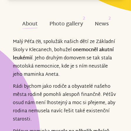
2
2
About
Photo gallery
News
Malý Péťa (9), spolužák našich dětí ze Základní
školy v Klecanech, bohužel
onemocněl akutní
leukémií
. Jeho druhým domovem se tak stala
motolská nemocnice, kde je s ním neustále
jeho maminka Aneta.
Rádi bychom jako rodiče a obyvatelé našeho
města rodině pomohli alespoň finančně. Péťův
osud nám není lhostejný a moc si přejeme, aby
rodina nemusela navíc řešit také existenční
starosti.