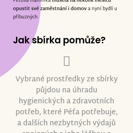
Péťova maminka
musela na několik měsíců
opustit své zaměstnání i domov
a nyní bydlí u
příbuzných.
Jak sbírka pomůže?
Vybrané prostředky ze sbírky
půjdou na úhradu
hygienických a zdravotních
potřeb, které Péťa potřebuje,
a dalších nezbytných výdajů