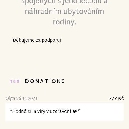
spojených s jeho léčbou a
náhradním ubytováním
rodiny.
Děkujeme za podporu!
DONATIONS
165
Olga 26.11.2024
777 Kč
“Hodně sil a víry v uzdravení ❤️ ”