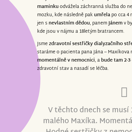
maminku
odvážela záchranná služba do n
mozku, kde následně pak
umřela
po cca 4 
jen s
nevlastním dědou
, panem
Jánem
v by
kde jsou v nájmu a 18letým bratrancem.
Jsme
zdravotní sestřičky dialyzačního stř
staráme o pacienta pana Jána – Maxíkova n
momentálně v nemocnici
, a
bude tam 2-3
zdravotní stav a nasadí se léčba.
V těchto dnech se musí 
malého Maxíka. Momentáln