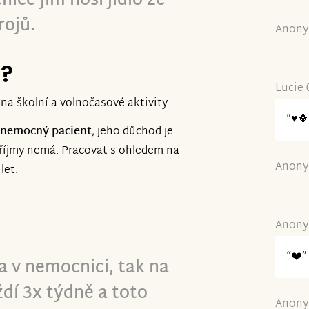
ice jim nosí jídlo ze
rojů.
Anony
e?
Lucie 
na školní a volnočasové aktivity.
“♥️
 nemocný pacient
, jeho důchod je
příjmy nemá. Pracovat s ohledem na
Anony
let.
Anony
“❤️”
a v nemocnici, tak na
ždí 3x týdně a toto
Anony