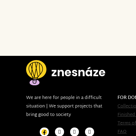
We are here for people in a difficult
FOR DO
situation | We support projects that
Collecti
bring good to society
Finished
Terms of
FAQ