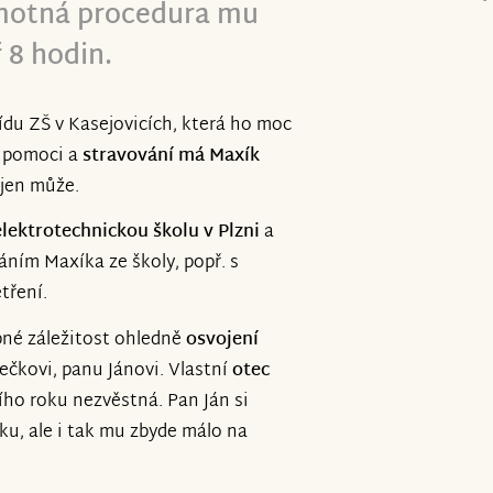
amotná procedura mu
 8 hodin.
řídu ZŠ v Kasejovicích, která ho moc
é pomoci a
stravování má Maxík
 jen může.
elektrotechnickou školu v Plzni
a
ním Maxíka ze školy, popř. s
tření.
bné záležitost ohledně
osvojení
čkovi, panu Jánovi. Vlastní
otec
ního roku nezvěstná. Pan Ján si
oku, ale i tak mu zbyde málo na