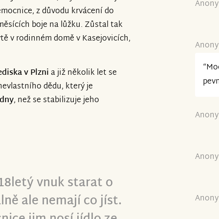
Anony
emocnice, z důvodu krvácení do
měsících boje na lůžku. Zůstal tak
tě v rodinném domě v Kasejovicích,
Anony
“Moc
ediska v Plzni
a již několik let se
pevn
evlastního dědu, který je
 dny
, než se stabilizuje jeho
Anony
Anony
18letý vnuk starat o
ě ale nemají co jíst.
Anony