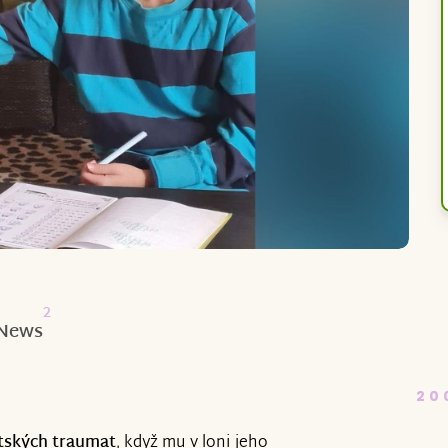
2
News
20
ětských traumat
, když mu v loni jeho