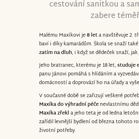
cestování sanitkou a s
zabere téměř
Malému Maxíkovi je
8 let
a navštěvuje 2. t
baví i díky kamarádům. Škola se snaží tak
zatím na dluh
, i když se dědeček snaží, jak
Jeho bratranec, kterému je 18 let,
studuje 
panu Jánovi pomáhá s hlídáním a vyzvedává
domácností a doprovází ho na úřady a vyše
V současné době se zařizují veškeré potře
Maxíka do výhradní péče
nevlastnímu děde
Maxíka zřekl
a jeho teta je od ledna letoš
zařídil levnější bydlení od března tohoto r
životní potřeby.