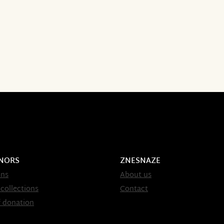
NORS
ZNESNAZE
ons
About us
 collections
Contact
 donation