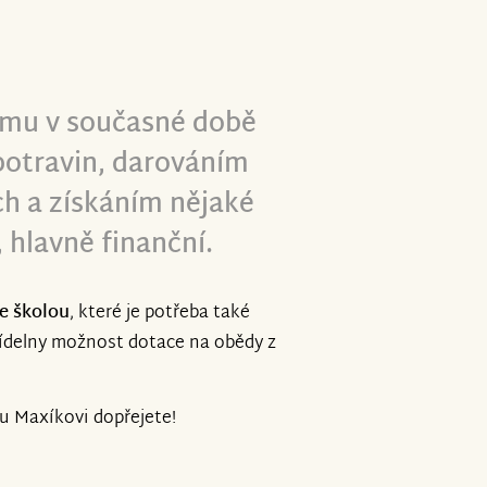
, mu v současné době
otravin, darováním
ch a získáním nějaké
 hlavně finanční.
se školou
, které je potřeba také
jídelny možnost dotace na obědy z
u Maxíkovi dopřejete!