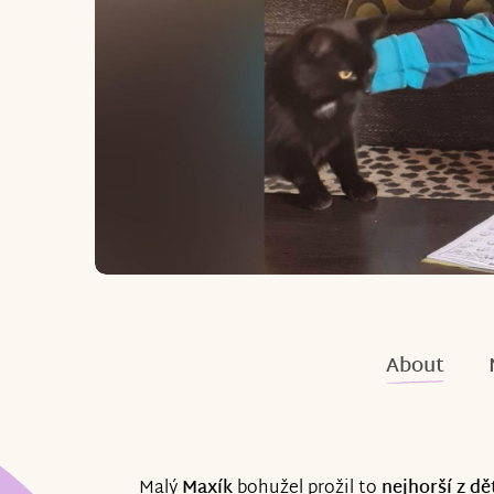
About
Malý
Maxík
bohužel prožil to
nejhorší z d