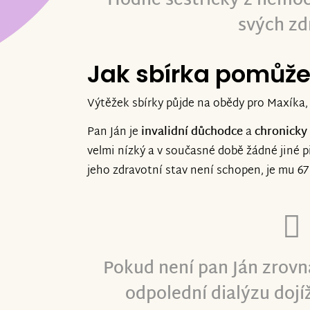
Hodné sestřičky z nemocn
svých zd
Jak sbírka pomůž
Výtěžek sbírky půjde na obědy pro Maxíka, 
Pan Ján je
invalidní důchodce
a
chronicky
velmi nízký a v současné době žádné jiné 
jeho zdravotní stav není schopen, je mu 67 
Pokud není pan Ján zrovn
odpolední dialýzu dojí