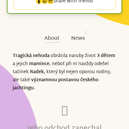
Share with friends
1
About
News
Tragická nehoda
obrátila naruby život
3 dětem
a jejich
mamince
, neboť při ní navždy odešel
tatínek
Radek,
který byl nejen oporou rodiny,
ale také
významnou postavou českého
jachtingu.
Jeho odchod zanechal