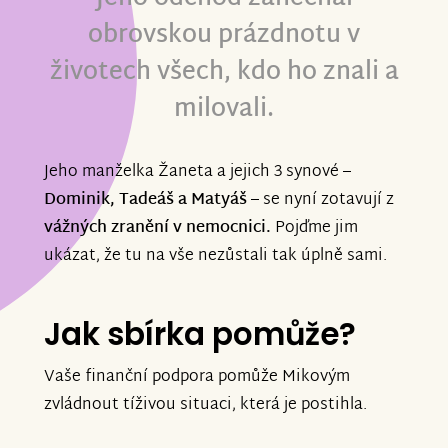
obrovskou prázdnotu v
životech všech, kdo ho znali a
milovali.
Jeho manželka Žaneta a jejich 3 synové –
Dominik, Tadeáš a Matyáš
– se nyní zotavují z
vážných zranění v nemocnici.
Pojďme jim
ukázat, že tu na vše nezůstali tak úplně sami.
Jak sbírka pomůže?
Vaše finanční podpora pomůže Mikovým
zvládnout tíživou situaci, která je postihla.