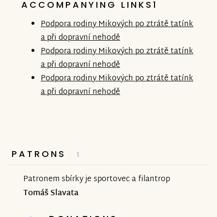
ACCOMPANYING LINKS1
Podpora rodiny Mikových po ztrátě tatínk
a při dopravní nehodě
Podpora rodiny Mikových po ztrátě tatínk
a při dopravní nehodě
Podpora rodiny Mikových po ztrátě tatínk
a při dopravní nehodě
PATRONS
1
Patronem sbírky je sportovec a filantrop
Tomáš Slavata